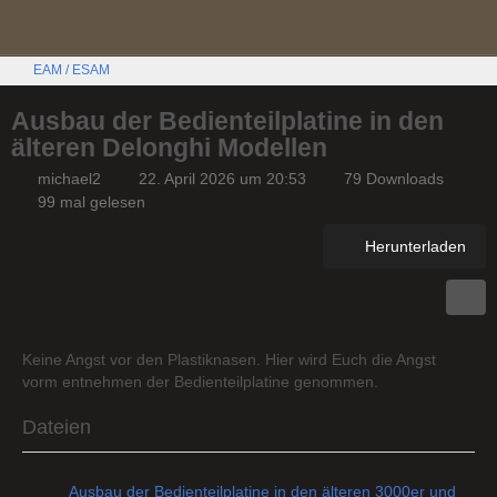
EAM / ESAM
Ausbau der Bedienteilplatine in den
älteren Delonghi Modellen
michael2
22. April 2026 um 20:53
79 Downloads
99 mal gelesen
Herunterladen
Keine Angst vor den Plastiknasen. Hier wird Euch die Angst
vorm entnehmen der Bedienteilplatine genommen.
Dateien
Ausbau der Bedienteilplatine in den älteren 3000er und