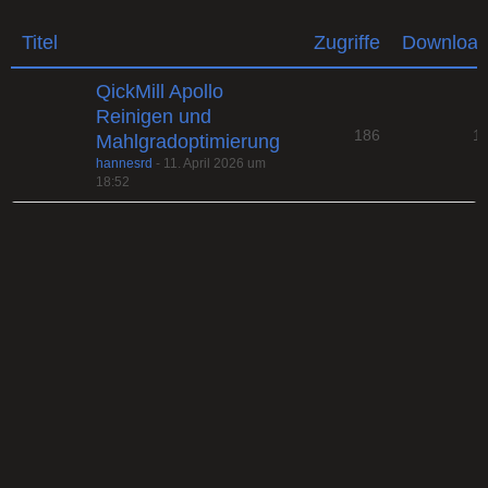
Titel
Zugriffe
Downloa
QickMill Apollo
Reinigen und
186
1
Mahlgradoptimierung
hannesrd
-
11. April 2026 um
18:52