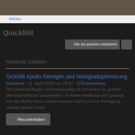
Mühlen
QuickMill
Alle als gelesen markieren
Neueste Dateien
QickMill Apollo Reinigen und Mahlgradoptimierung
hannesrd
-
11. April 2026 um 18:52
-
0 Kommentare
Die Quickmill Apollo wird werksseitig oft mit einem zu groben
Minimalmahlgrad ausgeliefert, in dieser Anleitung wird gezeigt
wie die Mühle feiner justiert werden kann und zur Reinigung
zerlegt werden kann .
Herunterladen