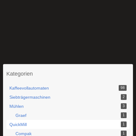
Kategorien
Kaffeevollautomaten
98
Siebträgermaschinen
2
Mühlen
3
Graef
1
QuickMill
1
Compak
1