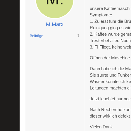
unsere Kaffeemaschin
Symptome:
1. Zu erst fuhr die B
M.Marx
Reinigung ging es wie
2. Kaffee wurde gema
Beiträge
7
Tresterbehälter. Noc
3. FI Fliegt, keine we
Öffnen der Maschine 
Dann habe ich die M
Sie surrte und Funke
Wasser konnte ich kei
Leitungen machten ei
Jetzt leuchtet nur no
Nach Recherche kann 
dieser wirklich defekt 
Vielen Dank