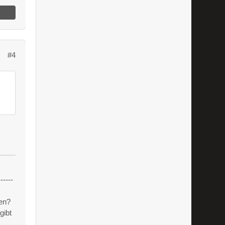
#4
------
en?
gibt