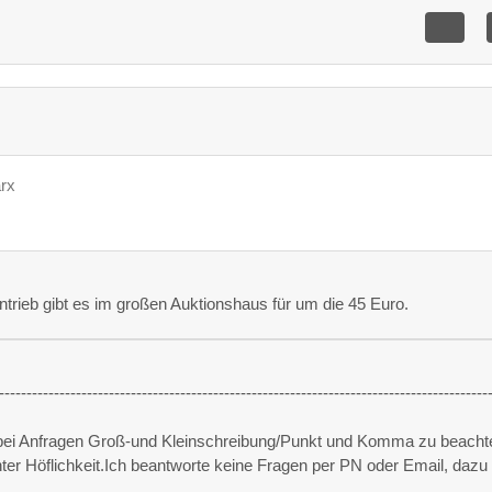
arx
trieb gibt es im großen Auktionshaus für um die 45 Euro.
-----------------------------------------------------------------------------------------
 bei Anfragen Groß-und Kleinschreibung/Punkt und Komma zu beacht
unter Höflichkeit.Ich beantworte keine Fragen per PN oder Email, dazu 