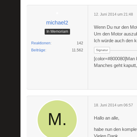
12. Juni 2014 um 21:48
michael2
Wenn Du nur den Moto
In Memoriam
Um den Motor auszub
Ich würde auch den k
Reaktionen
142
Beiträge
11.562
[color=#800080]Man k
Manches geht kaputt, u
18. Juni 2014 um 06:57
Hallo an alle,
habe nun den komplett
Vielen Dank