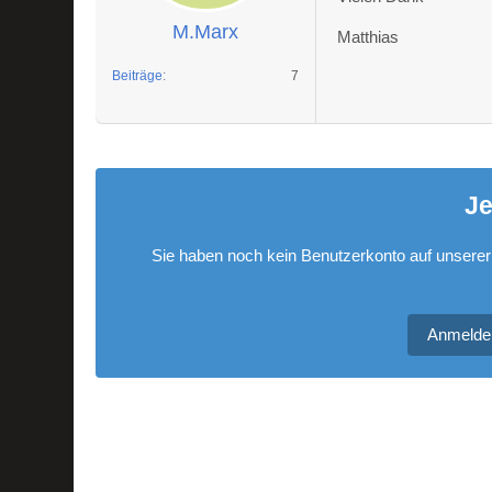
M.Marx
Matthias
Beiträge
7
Je
Sie haben noch kein Benutzerkonto auf unserer
Anmelde