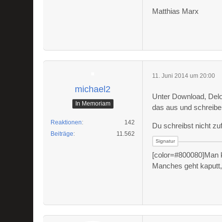
Matthias Marx
11. Juni 2014 um 20:00
michael2
Unter Download, Del
In Memoriam
das aus und schreibe 
Reaktionen
142
Du schreibst nicht zufä
Beiträge
11.562
[color=#800080]Man k
Manches geht kaputt, u