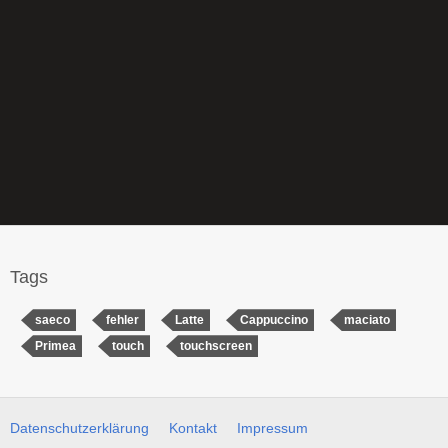
Tags
saeco
fehler
Latte
Cappuccino
maciato
Primea
touch
touchscreen
Datenschutzerklärung
Kontakt
Impressum