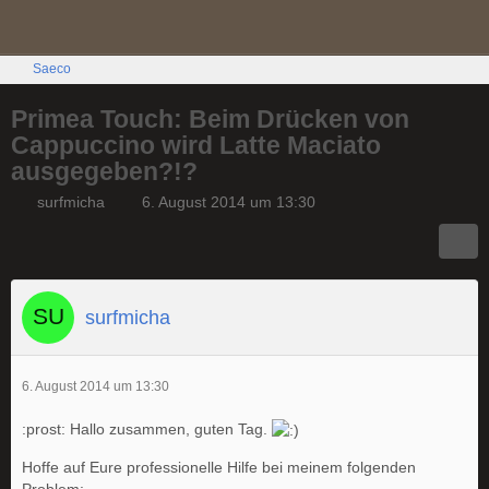
Saeco
Primea Touch: Beim Drücken von
Cappuccino wird Latte Maciato
ausgegeben?!?
surfmicha
6. August 2014 um 13:30
surfmicha
6. August 2014 um 13:30
:prost: Hallo zusammen, guten Tag.
Hoffe auf Eure professionelle Hilfe bei meinem folgenden