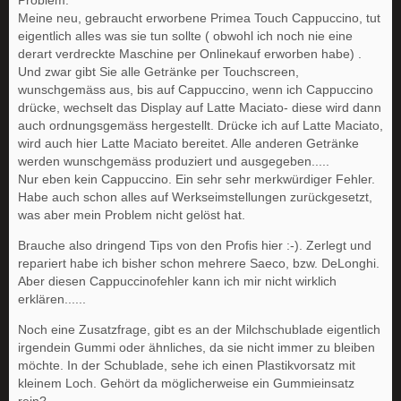
Problem:
Meine neu, gebraucht erworbene Primea Touch Cappuccino, tut
eigentlich alles was sie tun sollte ( obwohl ich noch nie eine
derart verdreckte Maschine per Onlinekauf erworben habe) .
Und zwar gibt Sie alle Getränke per Touchscreen,
wunschgemäss aus, bis auf Cappuccino, wenn ich Cappuccino
drücke, wechselt das Display auf Latte Maciato- diese wird dann
auch ordnungsgemäss hergestellt. Drücke ich auf Latte Maciato,
wird auch hier Latte Maciato bereitet. Alle anderen Getränke
werden wunschgemäss produziert und ausgegeben.....
Nur eben kein Cappuccino. Ein sehr sehr merkwürdiger Fehler.
Habe auch schon alles auf Werkseimstellungen zurückgesetzt,
was aber mein Problem nicht gelöst hat.
Brauche also dringend Tips von den Profis hier :-). Zerlegt und
repariert habe ich bisher schon mehrere Saeco, bzw. DeLonghi.
Aber diesen Cappuccinofehler kann ich mir nicht wirklich
erklären......
Noch eine Zusatzfrage, gibt es an der Milchschublade eigentlich
irgendein Gummi oder ähnliches, da sie nicht immer zu bleiben
möchte. In der Schublade, sehe ich einen Plastikvorsatz mit
kleinem Loch. Gehört da möglicherweise ein Gummieinsatz