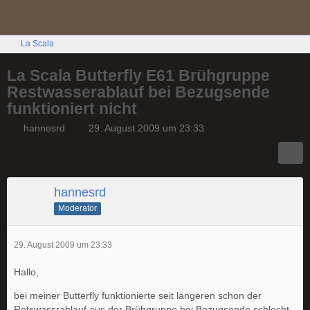
La Scala
La Scala Butterfly E61 Brühgruppe
Restwasserablauf bei Bezugsende
funktioniert nicht
hannesrd
29. August 2009 um 23:33
hannesrd
Moderator
29. August 2009 um 23:33
Hallo,
bei meiner Butterfly funktionierte seit längeren schon der
Retswassrablauf aus der Brühgruppe bei Bezugsende schlecht,