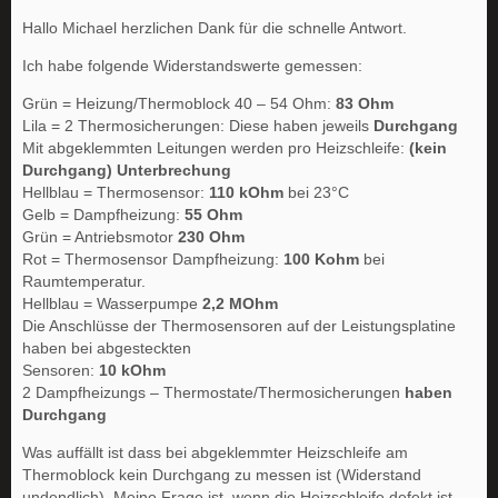
Hallo Michael herzlichen Dank für die schnelle Antwort.
Ich habe folgende Widerstandswerte gemessen:
Grün = Heizung/Thermoblock 40 – 54 Ohm:
83 Ohm
Lila = 2 Thermosicherungen: Diese haben jeweils
Durchgang
Mit abgeklemmten Leitungen werden pro Heizschleife:
(kein
Durchgang) Unterbrechung
Hellblau = Thermosensor:
110 kOhm
bei 23°C
Gelb = Dampfheizung:
55 Ohm
Grün = Antriebsmotor
230 Ohm
Rot = Thermosensor Dampfheizung:
100 Kohm
bei
Raumtemperatur.
Hellblau = Wasserpumpe
2,2 MOhm
Die Anschlüsse der Thermosensoren auf der Leistungsplatine
haben bei abgesteckten
Sensoren:
10 kOhm
2 Dampfheizungs – Thermostate/Thermosicherungen
haben
Durchgang
Was auffällt ist dass bei abgeklemmter Heizschleife am
Thermoblock kein Durchgang zu messen ist (Widerstand
undendlich). Meine Frage ist, wenn die Heizschleife defekt ist,