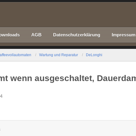
ownloads
AGB
Datenschutzerklärung
Impressum
affeevollautomaten
Wartung und Reparatur
DeLonghi
mt wenn ausgeschaltet, Dauerda
54
4