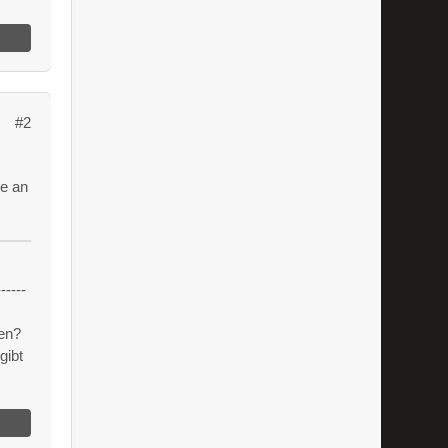
#2
se an
------
en?
gibt