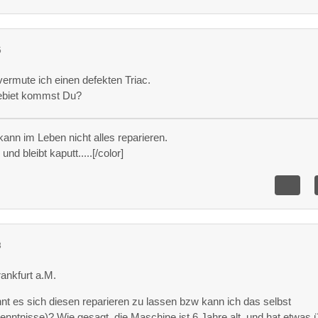
5
ermute ich einen defekten Triac.
biet kommst Du?
ann im Leben nicht alles reparieren.
nd bleibt kaputt.....[/color]
3
rankfurt a.M.
hnt es sich diesen reparieren zu lassen bzw kann ich das selbst
enntnisse)? Wie gesagt, die Maschine ist 6 Jahre alt, und hat etwas 