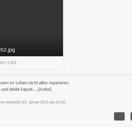
52.jpg
28 × 2.322
ann im Leben nicht alles reparieren.
nd bleibt kaputt.....[/color]
 von
michael2
(
10. Januar 2015 um 18:10
)