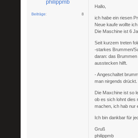
philippmb
Hallo,
Beiträge
8
ich habe ein riesen 
Neue kaufe wollte ich
Die Maschine ist 6 Ja
Seit kurzem treten fo
-starkes Brummen/Su
daran: das Brummen tr
ausstecken hilft.
- Angeschaltet brum
man nirgends drückt
Die Maxchine ist so l
ob es sich lohnt dies
machen, ich hab nur 
Ich bin dankbar für jed
Gruß
philippmb