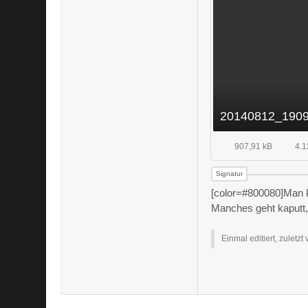
20140812_1909
907,91 kB
4.1
[color=#800080]Man k
Manches geht kaputt, u
Einmal editiert, zuletzt