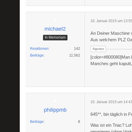
10. Januar 2015 um 13:5
michael2
An Deiner Maschine v
In Memoriam
Aus welchem PLZ Ge
Reaktionen
142
Beiträge
11.562
[color=#800080]Man k
Manches geht kaputt, u
10. Januar 2015 um 14:4
philippmb
645**, bin täglich in F
Beiträge
8
Was ist ein Triac? Lo
reparieren (ohne Vork