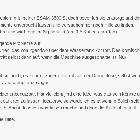
Problem mit meiner ESAM 3500 S, doch bevor ich sie entsorge und ei
 nichts unversucht lassen und versuchen hier noch Hilfe zu finden.
hre und wird regelmäßig benutzt (ca. 3-5 Kaffees pro Tag).
lgende Probleme auf:
rren, das von irgendwo über dem Wassertank kommt. Das komisch
itt selbst dann auf, wenn die Maschine ausgeschaltet ist! Nur
mt sie auch, es kommt zudem Dampf aus der Dampfdüse, selbst we
. Dauerdampf sozusagen.
eider unbenutzbar. Hat vielleicht jmd eine Idee, was das sein könnte 
 reparieren zu lassen. Idealerweise würde ich es ja wenn möglich selb
echt Angst dass ich was falsch mache und dann die Bude abfackelt.
e Hilfe.