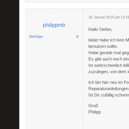
10. Januar 2015 um 13:3
philippmb
Hallo Stefan,
Beiträge
8
leider habe ich kein 
benutzen sollte.
Habe gerade mal gego
Es gibt auch noch ei
Ist wahrscheinlich bi
zuzulegen, von dem ic
Ich bin hier neu im 
Reparaturanleitungen g
Ist Dir zufällig scho
Gruß
Philipp