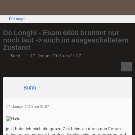
DeLonghi
De Longhi - Esam 6600 brummt nur
noch laut -> auch im ausgeschaltetem
Zustand
Buhh
17. Januar 2015 um 01:07
Buhh
17. Januar 2015 um 01:07
Hallo,
jetzt habe ich mich die ganze Zeit heimlich durch das Forum
gelesen und versucht hierüber die Maschine zu reparieren und