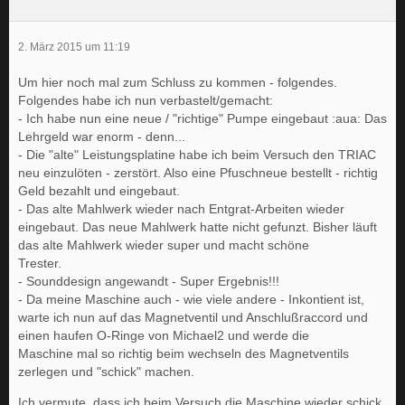
2. März 2015 um 11:19
Um hier noch mal zum Schluss zu kommen - folgendes.
Folgendes habe ich nun verbastelt/gemacht:
- Ich habe nun eine neue / "richtige" Pumpe eingebaut :aua: Das
Lehrgeld war enorm - denn...
- Die "alte" Leistungsplatine habe ich beim Versuch den TRIAC
neu einzulöten - zerstört. Also eine Pfuschneue bestellt - richtig
Geld bezahlt und eingebaut.
- Das alte Mahlwerk wieder nach Entgrat-Arbeiten wieder
eingebaut. Das neue Mahlwerk hatte nicht gefunzt. Bisher läuft
das alte Mahlwerk wieder super und macht schöne
Trester.
- Sounddesign angewandt - Super Ergebnis!!!
- Da meine Maschine auch - wie viele andere - Inkontient ist,
warte ich nun auf das Magnetventil und Anschlußraccord und
einen haufen O-Ringe von Michael2 und werde die
Maschine mal so richtig beim wechseln des Magnetventils
zerlegen und "schick" machen.
Ich vermute, dass ich beim Versuch die Maschine wieder schick