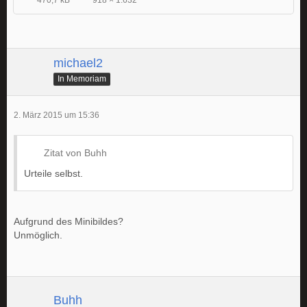
470,7 kB
918 × 1.632
michael2
In Memoriam
2. März 2015 um 15:36
Zitat von Buhh
Urteile selbst.
Aufgrund des Minibildes?
Unmöglich.
Buhh