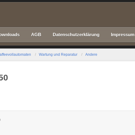
ownloads
AGB
Datenschutzerklärung
Impressum
affeevollautomaten
Wartung und Reparatur
Andere
950
0