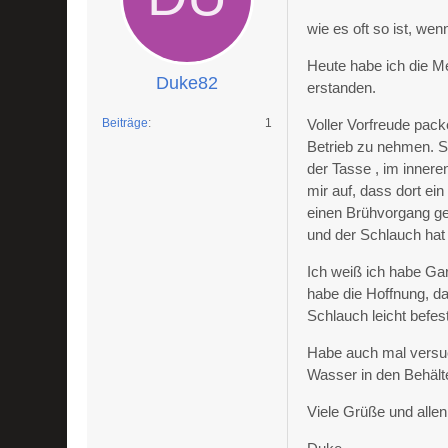
wie es oft so ist, we
Heute habe ich die Me
Duke82
erstanden.
Beiträge
1
Voller Vorfreude pac
Betrieb zu nehmen. S
der Tasse , im innere
mir auf, dass dort ein
einen Brühvorgang ge
und der Schlauch hat
Ich weiß ich habe Gar
habe die Hoffnung, 
Schlauch leicht befest
Habe auch mal versuch
Wasser in den Behälter
Viele Grüße und alle