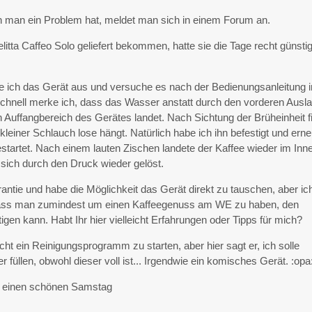
nn man ein Problem hat, meldet man sich in einem Forum an.
litta Caffeo Solo geliefert bekommen, hatte sie die Tage recht günsti
ke ich das Gerät aus und versuche es nach der Bedienungsanleitung i
chnell merke ich, dass das Wasser anstatt durch den vorderen Ausla
n Auffangbereich des Gerätes landet. Nach Sichtung der Brüheinheit fi
 kleiner Schlauch lose hängt. Natürlich habe ich ihn befestigt und erne
startet. Nach einem lauten Zischen landete der Kaffee wieder im Inn
 sich durch den Druck wieder gelöst.
antie und habe die Möglichkeit das Gerät direkt zu tauschen, aber ic
dass man zumindest um einen Kaffeegenuss am WE zu haben, den
igen kann. Habt Ihr hier vielleicht Erfahrungen oder Tipps für mich?
t ein Reinigungsprogramm zu starten, aber hier sagt er, ich solle
 füllen, obwohl dieser voll ist... Irgendwie ein komisches Gerät. :opa
n einen schönen Samstag