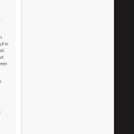
g
n
uf in
el
ut
eren
h
: