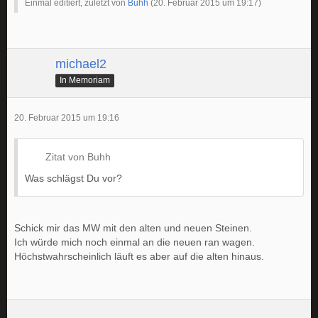
Einmal editiert, zuletzt von
Buhh
(
20. Februar 2015 um 19:17
)
michael2
In Memoriam
20. Februar 2015 um 19:16
Zitat von Buhh
Was schlägst Du vor?
Schick mir das MW mit den alten und neuen Steinen.
Ich würde mich noch einmal an die neuen ran wagen.
Höchstwahrscheinlich läuft es aber auf die alten hinaus.