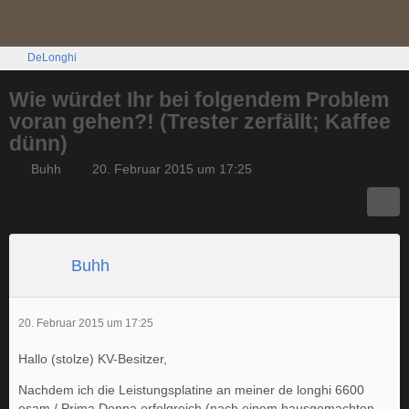
DeLonghi
Wie würdet Ihr bei folgendem Problem
voran gehen?! (Trester zerfällt; Kaffee
dünn)
Buhh
20. Februar 2015 um 17:25
Buhh
20. Februar 2015 um 17:25
Hallo (stolze) KV-Besitzer,
Nachdem ich die Leistungsplatine an meiner de longhi 6600
esam / Prima Donna erfolgreich (nach einem hausgemachten