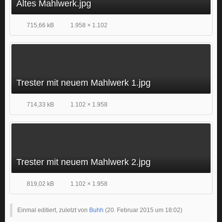
Altes Mahlwerk.jpg
715,66 kB
1.958 × 1.102
Trester mit neuem Mahlwerk 1.jpg
714,33 kB
1.102 × 1.958
Trester mit neuem Mahlwerk 2.jpg
819,02 kB
1.102 × 1.958
Einmal editiert, zuletzt von
Buhh
(
20. Februar 2015 um 18:02
)