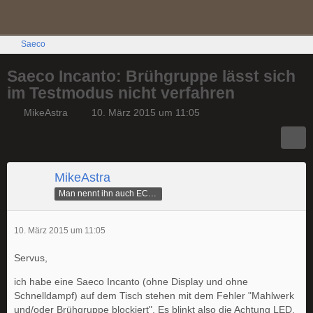
Saeco
Saeco Incanto: Brühgruppe lässt sich
im Testmodus nicht verfahren
MikeAstra
10. März 2015 um 11:05
MikeAstra
Man nennt ihn auch ECAMike
10. März 2015 um 11:05
Servus,
ich habe eine Saeco Incanto (ohne Display und ohne
Schnelldampf) auf dem Tisch stehen mit dem Fehler "Mahlwerk
und/oder Brühgruppe blockiert". Es blinkt also die Achtung LED.