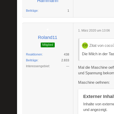
Hammann
Beiträge
1
1. März 2020 um 13:06
Roland11
Mitglied
Zitat von coco
Die Milch in der Ta
Reaktionen
438
Beiträge
2.833
Interessengebiet
---
Mal die Maschine oef
und Spannung bekom
Maschine oefnnen:
Externer Inhal
Inhalte von exter
und angezeigt.