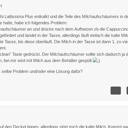
y!
hi Lattissima Plus entkalkt und die Teile des Milchaufschäumers in d
 hatte, habe ich folgendes Problem:
chaufschäumer an und drücke nach dem Aufheizen zb die Cappuccin
gefördert und landet in der Tasse, allerdings läuft einfach die kalte Mil
e Tasse, bis diese überläuft. Die Milch in der Tasse ist dann 1. zu viel
umt.
clean" Taste gedrückt. Der Milchaufschäumer sollte sich dadurch ja 
, bei mir wird mit Milch aus dem Behälter gespült
 selbe Problem und/oder eine Lösung dafür?
auf den Deckel tippen, allerdings stört mich die kalte Milch. Kommt ga