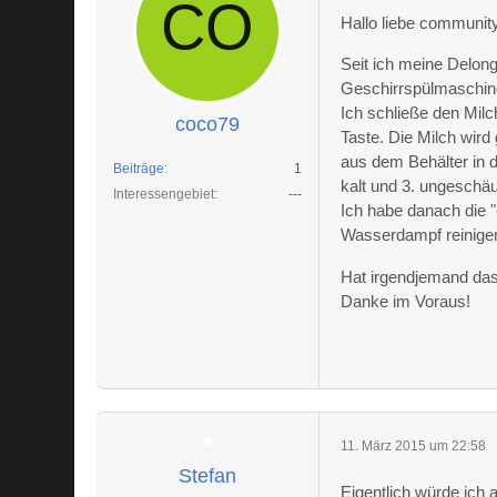
Hallo liebe communit
Seit ich meine Delong
Geschirrspülmaschine
Ich schließe den Mil
coco79
Taste. Die Milch wird 
aus dem Behälter in di
Beiträge
1
kalt und 3. ungeschä
Interessengebiet
---
Ich habe danach die "
Wasserdampf reinigen
Hat irgendjemand das
Danke im Voraus!
11. März 2015 um 22:58
Stefan
Eigentlich würde ich 