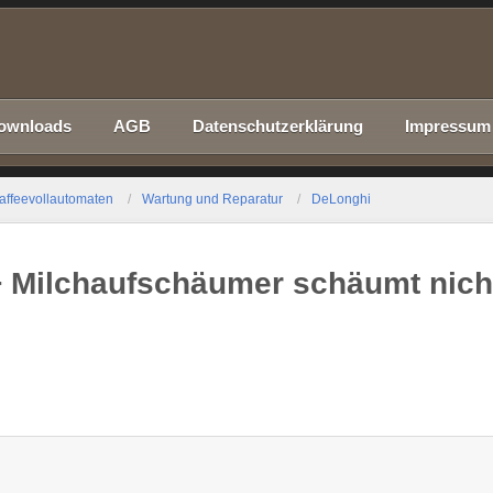
ownloads
AGB
Datenschutzerklärung
Impressum
affeevollautomaten
Wartung und Reparatur
DeLonghi
+ Milchaufschäumer schäumt nich