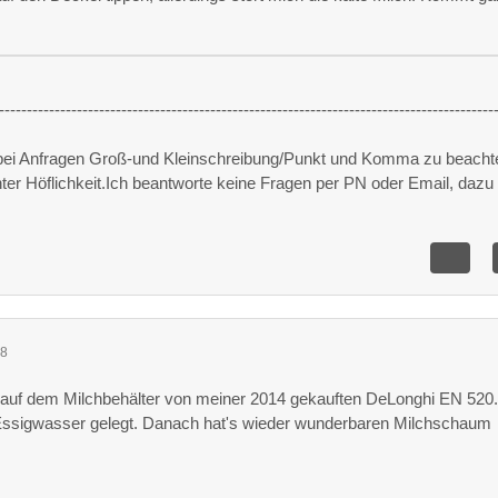
-----------------------------------------------------------------------------------------
 bei Anfragen Groß-und Kleinschreibung/Punkt und Komma zu beacht
unter Höflichkeit.Ich beantworte keine Fragen per PN oder Email, dazu 
18
 auf dem Milchbehälter von meiner 2014 gekauften DeLonghi EN 52
s Essigwasser gelegt. Danach hat's wieder wunderbaren Milchschaum