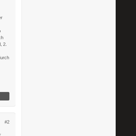
er
o
ch
, 2.
durch
#2
r