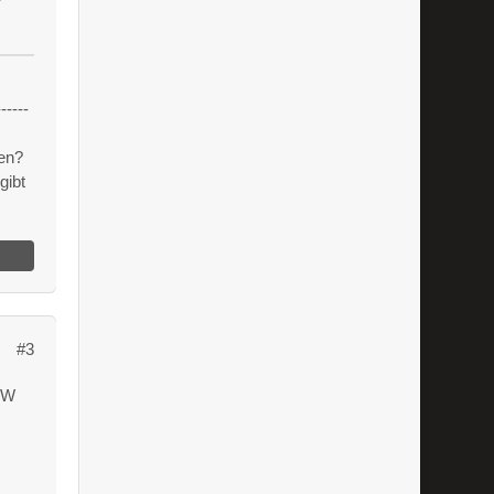
------
en?
gibt
#3
0.W