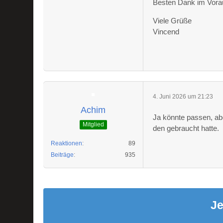
Besten Dank im Vora
Viele Grüße
Vincend
4. Juni 2026 um 21:23
Achim
Ja könnte passen, abe
Mitglied
den gebraucht hatte.
Reaktionen
89
Beiträge
935
Je