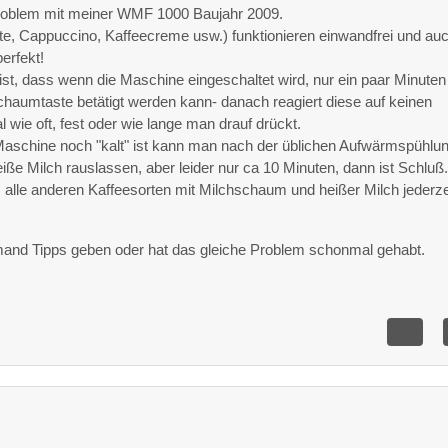
Problem mit meiner WMF 1000 Baujahr 2009.
tte, Cappuccino, Kaffeecreme usw.) funktionieren einwandfrei und au
erfekt!
st, dass wenn die Maschine eingeschaltet wird, nur ein paar Minuten
chaumtaste betätigt werden kann- danach reagiert diese auf keinen
 wie oft, fest oder wie lange man drauf drückt.
Maschine noch "kalt" ist kann man nach der üblichen Aufwärmspühlun
e Milch rauslassen, aber leider nur ca 10 Minuten, dann ist Schluß
 alle anderen Kaffeesorten mit Milchschaum und heißer Milch jederze
emand Tipps geben oder hat das gleiche Problem schonmal gehabt.