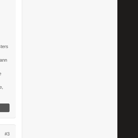
ters
kann
e
e,
#3