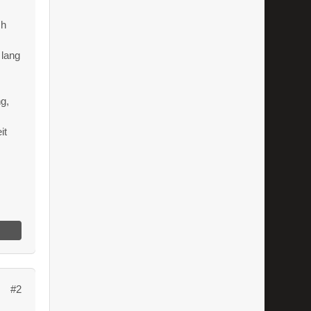
ch
 lang
g,
.
it
#2