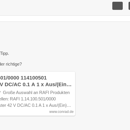
Tipp.
er richtige?
501/0000 114100501
V DC/AC 0.1 A 1 x Aus/(Ein)
aufen
 ✓ Große Auswahl an RAFI Produkten
tellen: RAFI 1.14.100.501/0000
ter 42 V DC/AC 0.1 A 1 x Aus/(Ein)…
www.conrad.de