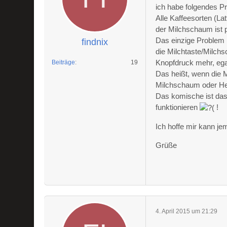
ich habe folgendes 
Alle Kaffeesorten (La
der Milchschaum ist p
Das einzige Problem i
findnix
die Milchtaste/Milchs
Knopfdruck mehr, egal
Beiträge
19
Das heißt, wenn die 
Milchschaum oder Heiß
Das komische ist das
funktionieren
!
Ich hoffe mir kann j
Grüße
4. April 2015 um 21:29