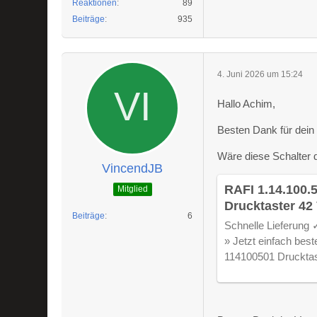
Reaktionen
89
Beiträge
935
4. Juni 2026 um 15:24
Hallo Achim,
Besten Dank für dein 
Wäre diese Schalter d
VincendJB
RAFI 1.14.100.
Mitglied
Drucktaster 42 
Beiträge
6
tastend 1 St. k
Schnelle Lieferung
» Jetzt einfach bes
114100501 Drucktas