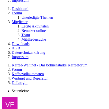
Impressum
Dashboard
Forum
Unerledigte Themen
Mitglieder
Letzte Aktivitäten
Benutzer online
Team
Mitgliedersuche
Downloads
AGB
Datenschutzerklärung
Impressum
Kaffee-Welt.net - Das bohnenstarke Kaffeeforum!
Forum
Kaffeevollautomaten
Wartung und Reparatur
DeLonghi
Seitenleiste