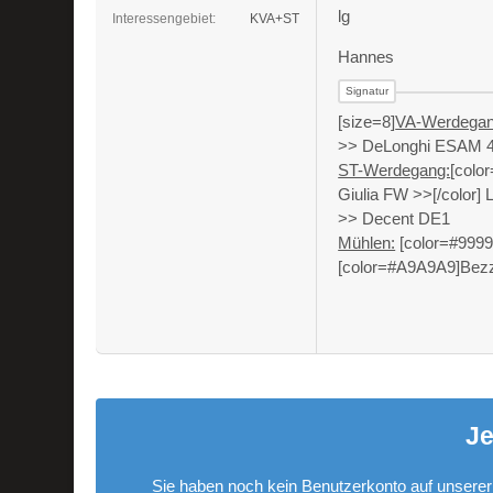
lg
Interessengebiet
KVA+ST
Hannes
[size=8]
VA-Werdegan
>> DeLonghi ESAM 4
ST-Werdegang:
[colo
Giulia FW >>[/color] 
>> Decent DE1
Mühlen:
[color=#99999
[color=#A9A9A9]Bezze
Je
Sie haben noch kein Benutzerkonto auf unserer