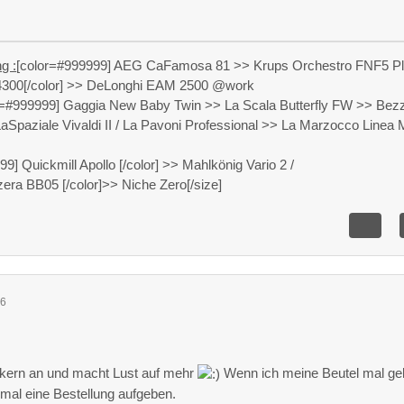
g :
[color=#999999] AEG CaFamosa 81 >> Krups Orchestro FNF5 P
300[/color] >> DeLonghi EAM 2500 @work
r=#999999] Gaggia New Baby Twin >> La Scala Butterfly FW >> Bez
LaSpaziale Vivaldi II / La Pavoni Professional >> La Marzocco Linea 
9] Quickmill Apollo [/color] >> Mahlkönig Vario 2 /
ra BB05 [/color]>> Niche Zero[/size]
46
eckern an und macht Lust auf mehr
Wenn ich meine Beutel mal gel
 mal eine Bestellung aufgeben.