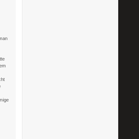
 man
tte
sem
cht
e
umige