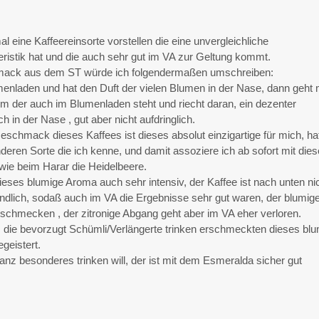
al eine Kaffeereinsorte vorstellen die eine unvergleichliche
stik hat und die auch sehr gut im VA zur Geltung kommt.
ack aus dem ST würde ich folgendermaßen umschreiben:
umenladen und hat den Duft der vielen Blumen in der Nase, dann geht
m der auch im Blumenladen steht und riecht daran, ein dezenter
ich in der Nase , gut aber nicht aufdringlich.
schmack dieses Kaffees ist dieses absolut einzigartige für mich, ha
nderen Sorte die ich kenne, und damit assoziere ich ab sofort mit die
wie beim Harar die Heidelbeere.
 dieses blumige Aroma auch sehr intensiv, der Kaffee ist nach unten ni
ndlich, sodaß auch im VA die Ergebnisse sehr gut waren, der blumig
 schmecken , der zitronige Abgang geht aber im VA eher verloren.
 die bevorzugt Schümli/Verlängerte trinken erschmeckten dieses bl
geistert.
nz besonderes trinken will, der ist mit dem Esmeralda sicher gut