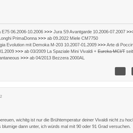
 E75 06.2006-10.2006
>>>
Jura S9 Avantgarde 10.2006-07.2007
>>
eLonghi PrimaDonna
>>>
ab 09.2022 Miele CM7750
gia Evolution mit Demoka M-203 10.2007-01.2009
>>>
Arte di Pocci
 01.2009
>>>
ab 03/2009 La Spaziale Mini Vivaldi +
Eureka MCI/T
sei
tantaneous
>>>
ab 04/2013 Bezzera 2000AL
22
bereuen, wichitg ist nur die Brühtemperatur deiner Vivaldi nicht zu hoc
s blumige dann unter, ich würds mal mit 90 oder 91 Grad versuchen.