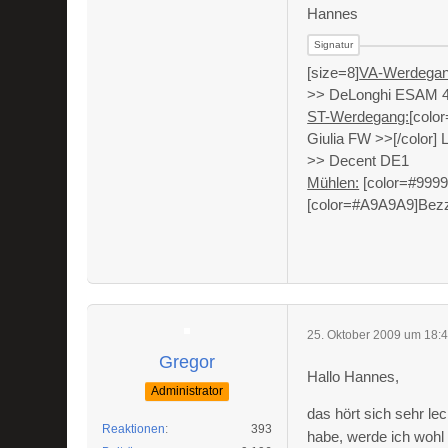
Hannes
[size=8]
VA-Werdegan
>> DeLonghi ESAM 4
ST-Werdegang:
[colo
Giulia FW >>[/color] 
>> Decent DE1
Mühlen:
[color=#99999
[color=#A9A9A9]Bezze
25. Oktober 2009 um 18:
Gregor
Hallo Hannes,
Administrator
das hört sich sehr l
Reaktionen
393
habe, werde ich wohl