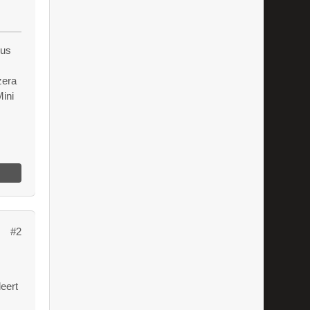
lus
zera
Mini
#2
eert