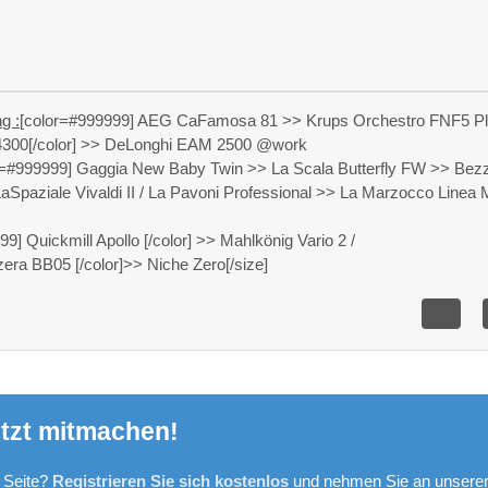
g :
[color=#999999] AEG CaFamosa 81 >> Krups Orchestro FNF5 P
300[/color] >> DeLonghi EAM 2500 @work
r=#999999] Gaggia New Baby Twin >> La Scala Butterfly FW >> Bez
LaSpaziale Vivaldi II / La Pavoni Professional >> La Marzocco Linea 
9] Quickmill Apollo [/color] >> Mahlkönig Vario 2 /
ra BB05 [/color]>> Niche Zero[/size]
tzt mitmachen!
 Seite?
Registrieren Sie sich kostenlos
und nehmen Sie an unsere