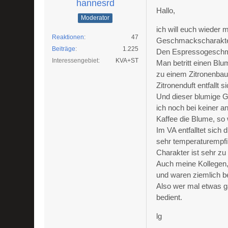
hannesrd
Hallo,
Moderator
ich will euch wieder m
Reaktionen
47
Geschmackscharakteri
Beiträge
1.225
Den Espressogeschm
Interessengebiet
KVA+ST
Man betritt einen Bl
zu einem Zitronenbau
Zitronenduft entfallt s
Und dieser blumige Ge
ich noch bei keiner a
Kaffee die Blume, so 
Im VA entfalltet sich
sehr temperaturempfi
Charakter ist sehr zu
Auch meine Kollegen,
und waren ziemlich be
Also wer mal etwas ga
bedient.
lg