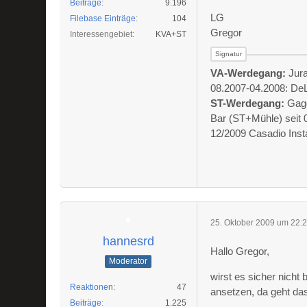
Beiträge
9.196
LG
Filebase Einträge
104
Gregor
Interessengebiet
KVA+ST
VA-Werdegang:
Jura
08.2007-04.2008: D
ST-Werdegang:
Gag
Bar (ST+Mühle) seit
12/2009 Casadio Ins
25. Oktober 2009 um 22:
hannesrd
Hallo Gregor,
Moderator
wirst es sicher nicht 
Reaktionen
47
ansetzen, da geht da
Beiträge
1.225