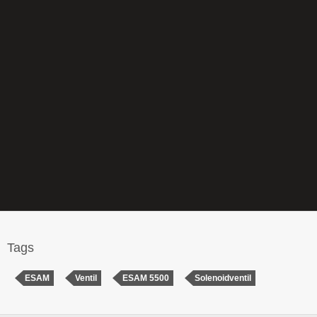
Tags
ESAM
Ventil
ESAM 5500
Solenoidventil