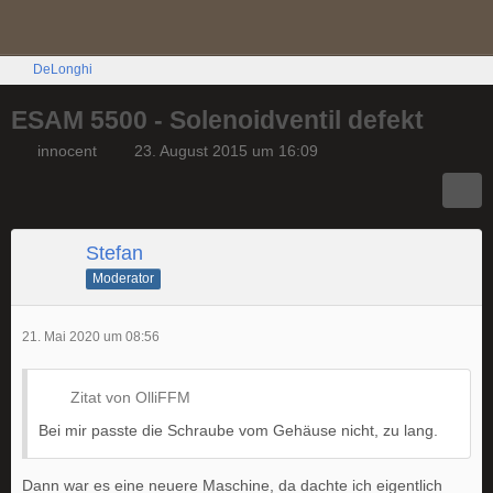
DeLonghi
ESAM 5500 - Solenoidventil defekt
innocent
23. August 2015 um 16:09
Stefan
Moderator
21. Mai 2020 um 08:56
Zitat von OlliFFM
Bei mir passte die Schraube vom Gehäuse nicht, zu lang.
Dann war es eine neuere Maschine, da dachte ich eigentlich