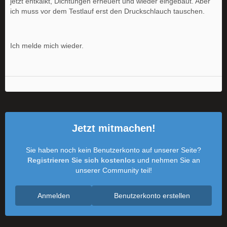
jetzt entkalkt, Dichtungen erneuert und wieder eingebaut. Aber
ich muss vor dem Testlauf erst den Druckschlauch tauschen.
Ich melde mich wieder.
Jetzt mitmachen!
Sie haben noch kein Benutzerkonto auf unserer Seite?
Registrieren Sie sich kostenlos
und nehmen Sie an
unserer Community teil!
Anmelden
Benutzerkonto erstellen