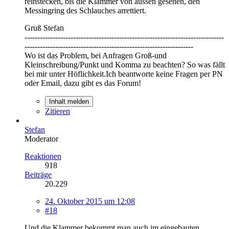
reinstecken, bis die Klammer von aussen gesehen, den
Messingring des Schlauches arrettiert.
Gruß Stefan
------------------------------------------------------------------------------
------------------------------------------------------------------
Wo ist das Problem, bei Anfragen Groß-und
Kleinschreibung/Punkt und Komma zu beachten? So was fällt
bei mir unter Höflichkeit.Ich beantworte keine Fragen per PN
oder Email, dazu gibt es das Forum!
Inhalt melden
Zitieren
Stefan
Moderator
Reaktionen
918
Beiträge
20.229
24. Oktober 2015 um 12:08
#18
Und die Klammer bekommt man auch im eingebauten