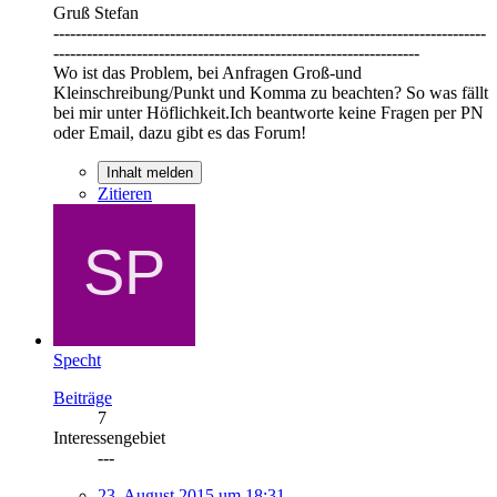
Gruß Stefan
------------------------------------------------------------------------------
------------------------------------------------------------------
Wo ist das Problem, bei Anfragen Groß-und
Kleinschreibung/Punkt und Komma zu beachten? So was fällt
bei mir unter Höflichkeit.Ich beantworte keine Fragen per PN
oder Email, dazu gibt es das Forum!
Inhalt melden
Zitieren
Specht
Beiträge
7
Interessengebiet
---
23. August 2015 um 18:31