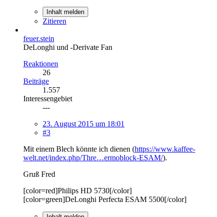
Inhalt melden
Zitieren
feuer.stein
DeLonghi und -Derivate Fan
Reaktionen
26
Beiträge
1.557
Interessengebiet
---
23. August 2015 um 18:01
#3
Mit einem Blech könnte ich dienen (
https://www.kaffee-
welt.net/index.php/Thre…ermoblock-ESAM/
).
Gruß Fred
[color=red]Philips HD 5730[/color]
[color=green]DeLonghi Perfecta ESAM 5500[/color]
Inhalt melden