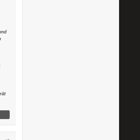
und
n
ß
rät