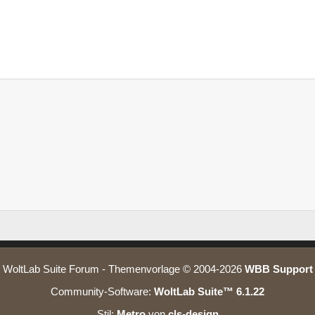
WoltLab Suite Forum - Themenvorlage © 2004-2026
WBB Support
Community-Software:
WoltLab Suite™ 6.1.22
Stil:
Metro
von
cls-design