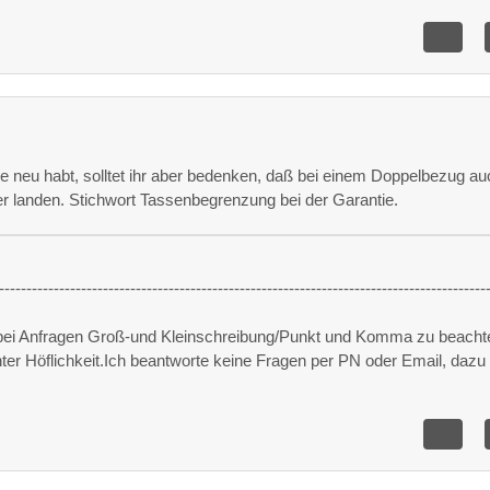
5
e neu habt, solltet ihr aber bedenken, daß bei einem Doppelbezug au
r landen. Stichwort Tassenbegrenzung bei der Garantie.
-----------------------------------------------------------------------------------------
 bei Anfragen Groß-und Kleinschreibung/Punkt und Komma zu beacht
unter Höflichkeit.Ich beantworte keine Fragen per PN oder Email, dazu 