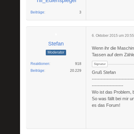
Till_Eulenspiegel
Beiträge
3
6. Oktober 2015 um 20:5
Stefan
Wenn ihr die Maschin
Moderator
Tassen auf dem Zähle
Reaktionen
918
Beiträge
20.229
Gruß Stefan
----------------------------
---------------------
Wo ist das Problem,
So was fällt bei mir 
es das Forum!