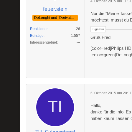
4. Oktober 2015 um 11:31
feuer.stein
Nur die "Meine Tasse
DeLonghi und -Derivate Fan
möchtest, musst du 
Reaktionen
26
Beiträge
1.557
Gruß Fred
Interessengebiet
---
[color=red]Philips HD
[color=green]DeLongh
6. Oktober 2015 um 20:11
Hallo,
danke für die Info. Es
haben kaum Tassen d