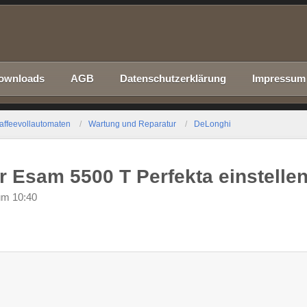
ownloads
AGB
Datenschutzerklärung
Impressum
affeevollautomaten
Wartung und Reparatur
DeLonghi
 Esam 5500 T Perfekta einstelle
um 10:40
0