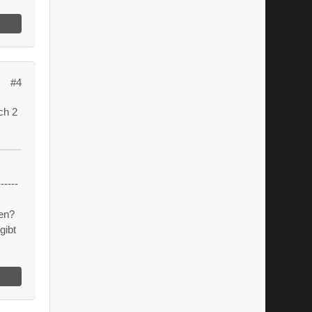
#4
ch 2
------
en?
gibt