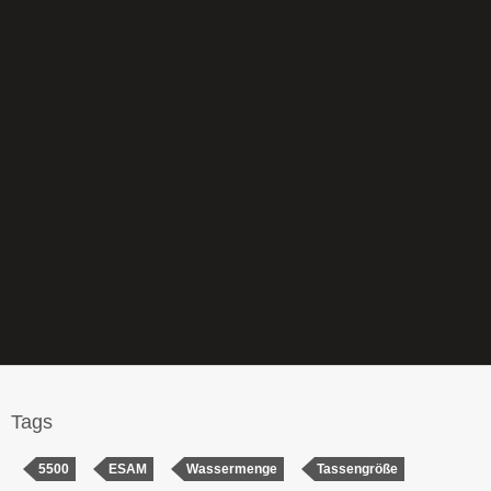
Tags
5500
ESAM
Wassermenge
Tassengröße