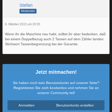
Stefan
Moderator
6. Oktober 2015 um 20:55
Wenn ihr die Maschine neu habt, solltet ihr aber bedenken, daß
bei einem Doppelbezug auch 2 Tassen auf dem Zähler landen.
Stichwort Tassenbegrenzung bei der Garantie.
Jetzt mitmachen!
Sie haben noch kein Benutzerkonto auf unserer Seite?
Registrieren Sie sich kostenlos
und nehmen Sie an
unserer Community teil!
Anmelden
Benutzerkonto erstellen