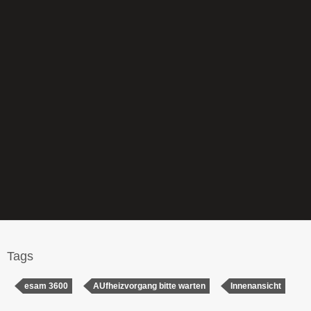
Tags
esam 3600
AUfheizvorgang bitte warten
Innenansicht