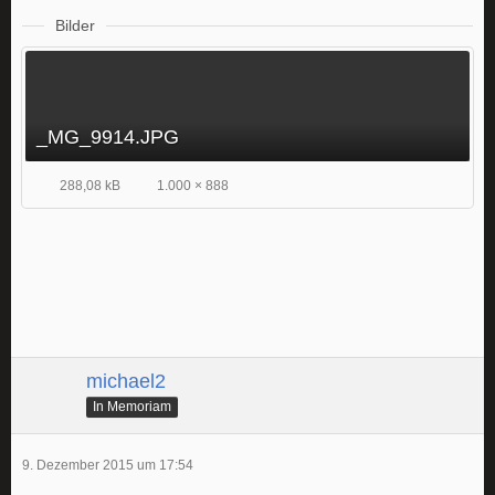
Bilder
_MG_9914.JPG
288,08 kB
1.000 × 888
michael2
In Memoriam
9. Dezember 2015 um 17:54