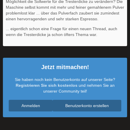
Möglichkeit die Sollwerte für die Tresterdicke zu verändern? Die
Maschine selbst kommt mit mehr und feiner gemahlenem Pulver
problemlost klar ... über das Pulverfach zaubert sie zumindest
einen hervorragenden und sehr starken Espresso.
... eigentlich schon eine Frage für einen neuen Thread, auch
wenn die Tresterdicke ja schon öfters Thema war.
Jetzt mitmachen!
Sie haben noch kein Benutzerkonto auf unserer Seite?
Registrieren Sie sich kostenlos
und nehmen Sie an
unserer Community teil!
Anmelden
Benutzerkonto erstellen