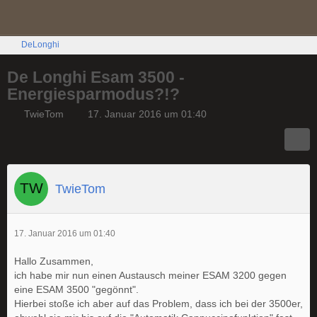
DeLonghi
De Longhi Esam 3500 -
Energiesparmodus?!?
TwieTom
17. Januar 2016 um 01:40
TwieTom
17. Januar 2016 um 01:40
Hallo Zusammen,
ich habe mir nun einen Austausch meiner ESAM 3200 gegen
eine ESAM 3500 "gegönnt".
Hierbei stoße ich aber auf das Problem, dass ich bei der 3500er,