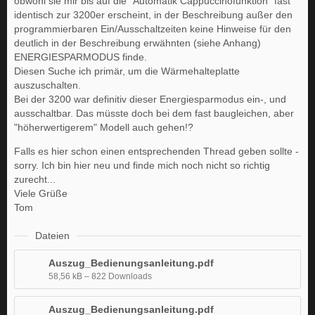
obwohl sie mir bis auf die "Automatik Cappuccinofunktion" fast
identisch zur 3200er erscheint, in der Beschreibung außer den
programmierbaren Ein/Ausschaltzeiten keine Hinweise für den
deutlich in der Beschreibung erwähnten (siehe Anhang)
ENERGIESPARMODUS finde.
Diesen Suche ich primär, um die Wärmehalteplatte
auszuschalten.
Bei der 3200 war definitiv dieser Energiesparmodus ein-, und
ausschaltbar. Das müsste doch bei dem fast baugleichen, aber
"höherwertigerem" Modell auch gehen!?
Falls es hier schon einen entsprechenden Thread geben sollte -
sorry. Ich bin hier neu und finde mich noch nicht so richtig
zurecht...
Viele Grüße
Tom
Dateien
Auszug_Bedienungsanleitung.pdf
58,56 kB – 822 Downloads
Auszug_Bedienungsanleitung.pdf