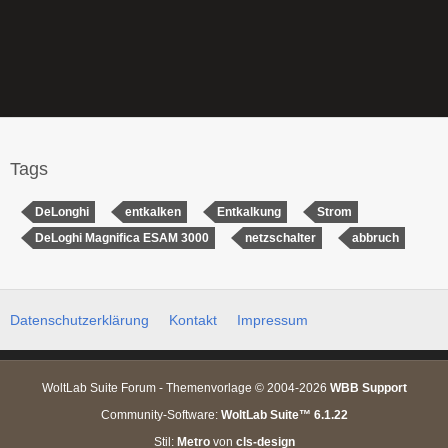
Tags
DeLonghi
entkalken
Entkalkung
Strom
DeLoghi Magnifica ESAM 3000
netzschalter
abbruch
Datenschutzerklärung
Kontakt
Impressum
WoltLab Suite Forum - Themenvorlage © 2004-2026
WBB Support
Community-Software:
WoltLab Suite™ 6.1.22
Stil:
Metro
von
cls-design