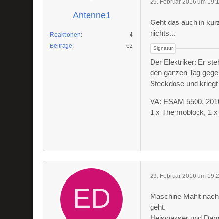
29. Februar 2016 um 19:
Antenne1
Geht das auch in kurz
nichts...
Reaktionen
4
Beiträge
62
Der Elektriker: Er st
den ganzen Tag gegen
Steckdose und kriegt
VA: ESAM 5500, 2010 
1 x Thermoblock, 1 
29. Februar 2016 um 19:
Maschine Mahlt nach 
geht.
Heiswasser und Dampf