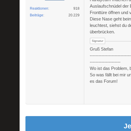
Auslaufschnüdel der 
Reaktionen
918
Fronttüre öffnen und
Beiträge
20.229
Diese Nase geht beim
leuchtest, siehst du 
überbrücken.
Gruß Stefan
----------------------------
---------------------
Wo ist das Problem,
So was fällt bei mir 
es das Forum!
Je