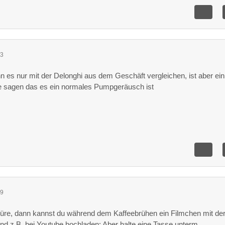
43
nn es nur mit der Delonghi aus dem Geschäft vergleichen, ist aber ein
e sagen das es ein normales Pumpgeräusch ist
49
üre, dann kannst du während dem Kaffeebrühen ein Filmchen mit de
z.B. bei Youtube hochladen: Aber halte eine Tasse unterm