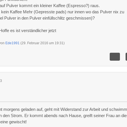
f Pulver kommt ein kleiner Kaffee (Espresso?) raus.
t kein Kaffee Mehr (Gepresste pads) nur innen wo das Pulver nix zu
iel Pulver in den Pulver einfüllschlitz geschmissen)?
ffe es ist verständlicher jetzt
 von
Ede1991
(
29. Februar 2016 um 19:31
)
53
eht morgens geladen auf, geht mit Widerstand zur Arbeit und schwimm
 den Strom. Er kommt abends nach Hause, greift seiner Frau an die
 eine gewischt!