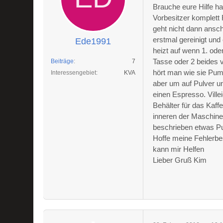
Brauche eure Hilfe h
Vorbesitzer komplett 
geht nicht dann ans
erstmal gereinigt und 
Ede1991
heizt auf wenn 1. ode
Tasse oder 2 beides 
Beiträge
7
hört man wie sie Pump
Interessengebiet
KVA
aber um auf Pulver u
einen Espresso. Ville
Behälter für das Kaff
inneren der Maschine
beschrieben etwas Pu
Hoffe meine Fehlerbe
kann mir Helfen
Lieber Gruß Kim