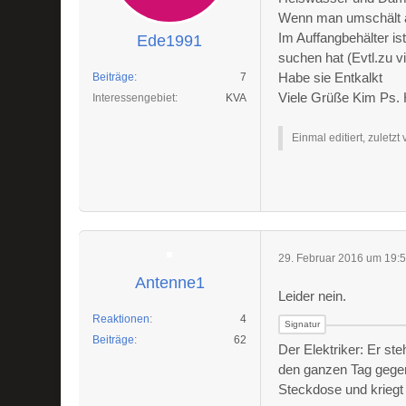
Wenn man umschält au
Im Auffangbehälter is
Ede1991
suchen hat (Evtl.zu v
Habe sie Entkalkt
Beiträge
7
Viele Grüße Kim Ps. Ho
Interessengebiet
KVA
Einmal editiert, zuletzt
29. Februar 2016 um 19:
Antenne1
Leider nein.
Reaktionen
4
Beiträge
62
Der Elektriker: Er st
den ganzen Tag gegen
Steckdose und kriegt