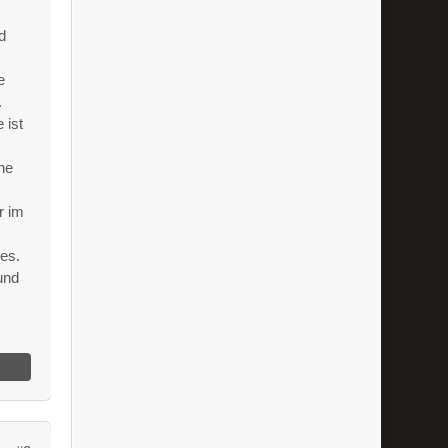
d
e
.
 ist
ne
r im
es.
und