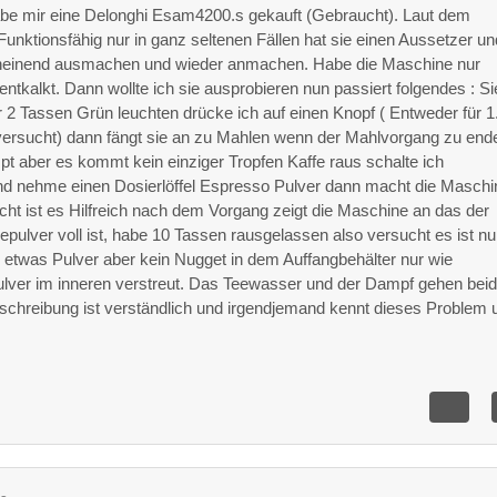
abe mir eine Delonghi Esam4200.s gekauft (Gebraucht). Laut dem
Funktionsfähig nur in ganz seltenen Fällen hat sie einen Aussetzer un
cheinend ausmachen und wieder anmachen. Habe die Maschine nur
entkalkt. Dann wollte ich sie ausprobieren nun passiert folgendes : Si
r 2 Tassen Grün leuchten drücke ich auf einen Knopf ( Entweder für 1
versucht) dann fängt sie an zu Mahlen wenn der Mahlvorgang zu ende
t aber es kommt kein einziger Tropfen Kaffe raus schalte ich
nd nehme einen Dosierlöffel Espresso Pulver dann macht die Maschi
icht ist es Hilfreich nach dem Vorgang zeigt die Maschine an das der
eepulver voll ist, habe 10 Tassen rausgelassen also versucht es ist nu
 etwas Pulver aber kein Nugget in dem Auffangbehälter nur wie
lver im inneren verstreut. Das Teewasser und der Dampf gehen beid
schreibung ist verständlich und irgendjemand kennt dieses Problem 