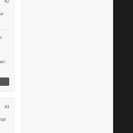
#2
ur
t
er:
#3
mpt