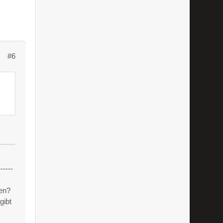
#6
------
en?
gibt