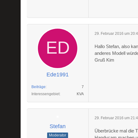
29. Februar 2016 um 20:
Hallo Stefan, also ka
anderes Modell würd
Gruß Kim
Ede1991
Beiträge
7
Interessengebiet
KVA
29. Februar 2016 um 21:
Stefan
Überbrücke mal die T
Moderator
Handycam machen und 