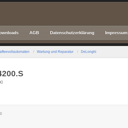
ownloads
AGB
Datenschutzerklärung
Impressum
affeevollautomaten
Wartung und Reparatur
DeLonghi
4200.S
00
00