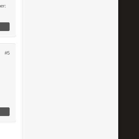
er:
#5