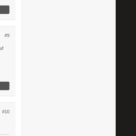
#9
uf
#10