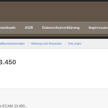
ownloads
AGB
Datenschutzerklärung
Impressum
affeevollautomaten
Wartung und Reparatur
DeLonghi
3.450
ine ECAM 23.450...