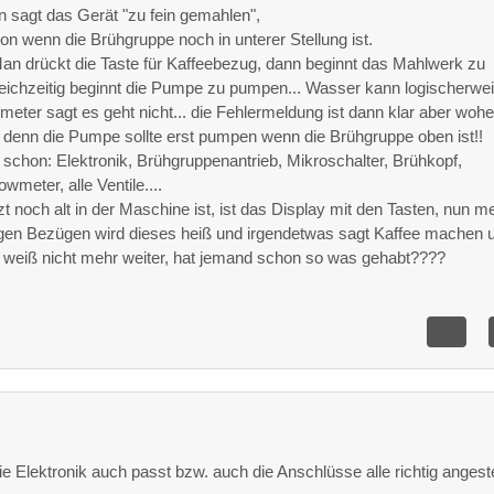
 sagt das Gerät "zu fein gemahlen",
on wenn die Brühgruppe noch in unterer Stellung ist.
Man drückt die Taste für Kaffeebezug, dann beginnt das Mahlwerk zu
eichzeitig beginnt die Pumpe zu pumpen... Wasser kann logischerwe
wmeter sagt es geht nicht... die Fehlermeldung ist dann klar aber wohe
denn die Pumpe sollte erst pumpen wenn die Brühgruppe oben ist!!
schon: Elektronik, Brühgruppenantrieb, Mikroschalter, Brühkopf,
meter, alle Ventile....
zt noch alt in der Maschine ist, ist das Display mit den Tasten, nun m
gen Bezügen wird dieses heiß und irgendetwas sagt Kaffee machen 
h weiß nicht mehr weiter, hat jemand schon so was gehabt????
ie Elektronik auch passt bzw. auch die Anschlüsse alle richtig angest