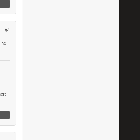
#4
ind
t
er: