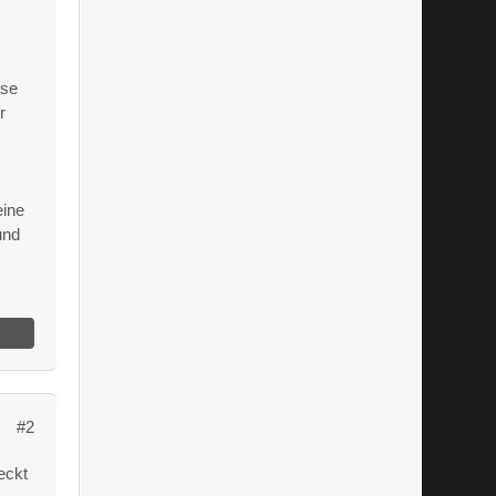
ise
r
eine
und
#2
eckt