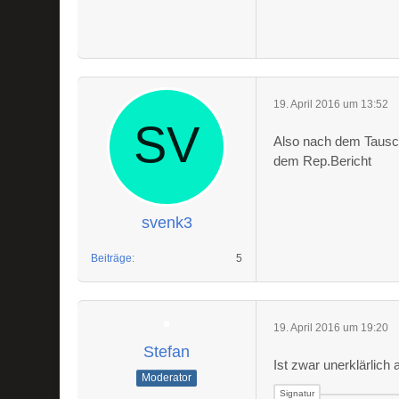
19. April 2016 um 13:52
Also nach dem Tausch b
dem Rep.Bericht
svenk3
Beiträge
5
19. April 2016 um 19:20
Stefan
Ist zwar unerklärlic
Moderator