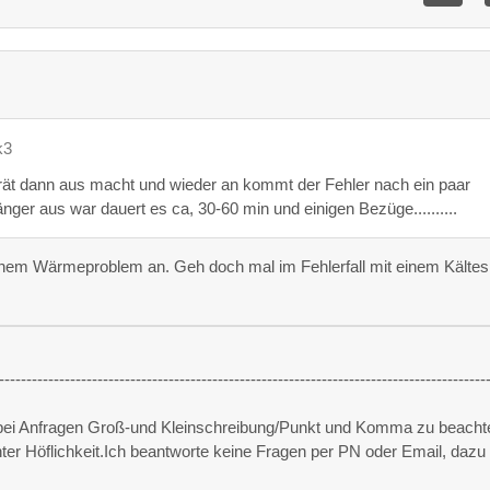
k3
t dann aus macht und wieder an kommt der Fehler nach ein paar
nger aus war dauert es ca, 30-60 min und einigen Bezüge..........
inem Wärmeproblem an. Geh doch mal im Fehlerfall mit einem Kälte
-----------------------------------------------------------------------------------------
 bei Anfragen Groß-und Kleinschreibung/Punkt und Komma zu beacht
unter Höflichkeit.Ich beantworte keine Fragen per PN oder Email, dazu 