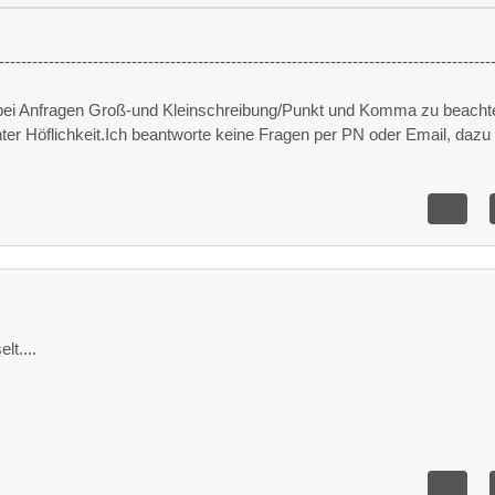
-----------------------------------------------------------------------------------------
 bei Anfragen Groß-und Kleinschreibung/Punkt und Komma zu beacht
unter Höflichkeit.Ich beantworte keine Fragen per PN oder Email, dazu 
lt....