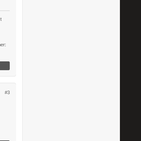
t
er:
#3