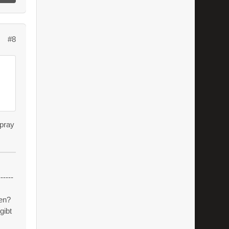
#8
spray
------
en?
gibt