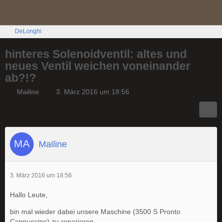
DeLonghi
hinteres Solenoidventil: altes und
neues Ventil weichen voneinander
ab?!?
Mailine
3. März 2016 um 18:56
Mailine
3. März 2016 um 18:56
Hallo Leute,
bin mal wieder dabei unsere Maschine (3500 S Pronto
Cappuccino) zu reparieren.