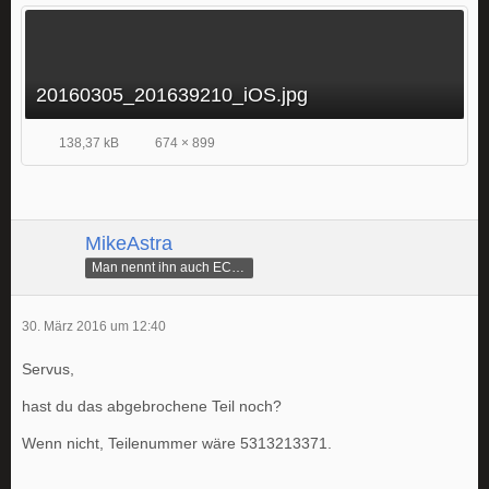
20160305_201639210_iOS.jpg
138,37 kB
674 × 899
MikeAstra
Man nennt ihn auch ECAMike
30. März 2016 um 12:40
Servus,
hast du das abgebrochene Teil noch?
Wenn nicht, Teilenummer wäre 5313213371.