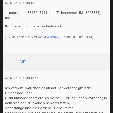
30. März 2016 um 13:38
... müsste die 5313245711 (alte Teilenummer: 5313225581)
sein.
Kompliziert nicht, aber zeitaufwendig.
2 Mal editiert, zuletzt von
MikeAstra
(
30. März 2016 um 13:44
)
NF1
30. März 2016 um 13:45
Ich vermute mal, dass es an der Schwergängigkeit der
Brühgruppe liegt.
Nicht umsonst schmiere ich meine..... Brühgruppen-Zylinder ( in
dem sich der Brühkolben bewegt) fetten,
Zahnstange und die Getriebe- Hebel fetten.
Der obere Brühkolben öffter mal mit einem Tuch abreiben. Da