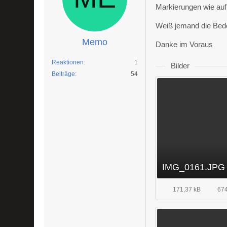
Markierungen wie auf
Weiß jemand die Bed
Memo
Danke im Voraus
Reaktionen
1
Bilder
Beiträge
54
IMG_0161.JPG
171,37 kB
674