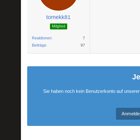
tomekk81
Mitglied
Reaktionen
7
Beiträge
97
Je
Sie haben noch kein Benutzerkonto auf unserer
Anmelde