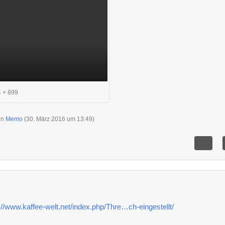
 × 899
von
Memo
(
30. März 2016 um 13:49
)
://www.kaffee-welt.net/index.php/Thre…ch-eingestellt/