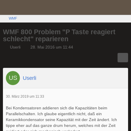
WMF
WMF 800 Problem "P Taste reagiert
schlecht" reparieren
Userli
28. Mai 2016 um 11:44
Userli
30. März 2019 um 11:33
Bei Kondensatoren addieren sich die Kapazitäten beim
Parallelschalten. Ich glaube eigentlich nicht, daß ein
Keramikkondensator seine Kapazität mit der Zeit ändert. Ich
tippe eher auf das ganze drum herum, welches mit der Zeit