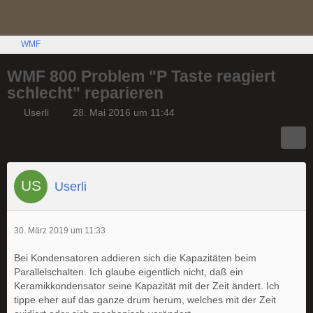
WMF
WMF 800 Problem "P Taste reagiert
schlecht" reparieren
Userli
28. Mai 2016 um 11:44
Userli
30. März 2019 um 11:33
Bei Kondensatoren addieren sich die Kapazitäten beim
Parallelschalten. Ich glaube eigentlich nicht, daß ein
Keramikkondensator seine Kapazität mit der Zeit ändert. Ich
tippe eher auf das ganze drum herum, welches mit der Zeit