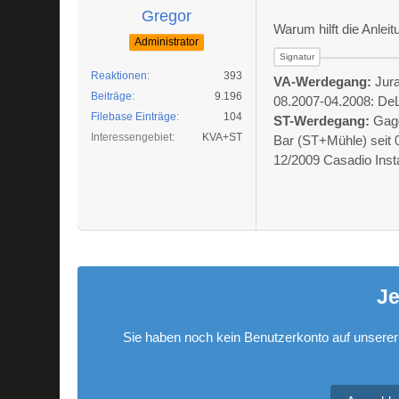
Gregor
Warum hilft die Anlei
Administrator
Reaktionen
393
VA-Werdegang:
Jura
Beiträge
9.196
08.2007-04.2008: D
Filebase Einträge
104
ST-Werdegang:
Gag
Interessengebiet
KVA+ST
Bar (ST+Mühle) seit
12/2009 Casadio Ins
Je
Sie haben noch kein Benutzerkonto auf unserer