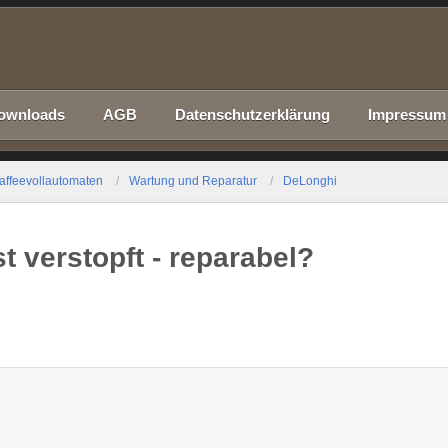
ownloads
AGB
Datenschutzerklärung
Impressum
affeevollautomaten
Wartung und Reparatur
DeLonghi
t verstopft - reparabel?