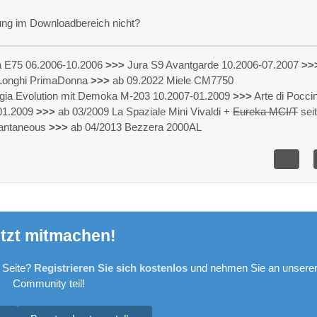
tung im Downloadbereich nicht?
 E75 06.2006-10.2006
>>>
Jura S9 Avantgarde 10.2006-07.2007
>>
eLonghi PrimaDonna
>>>
ab 09.2022 Miele CM7750
gia Evolution mit Demoka M-203 10.2007-01.2009
>>>
Arte di Pocci
 01.2009
>>>
ab 03/2009 La Spaziale Mini Vivaldi +
Eureka MCI/T
sei
tantaneous
>>>
ab 04/2013 Bezzera 2000AL
tzt mitmachen!
 Seite?
Registrieren Sie sich kostenlos
und nehmen Sie an unsere
Community teil!