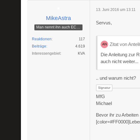
13. Juni 2016 um 13:11
MikeAstra
Servus,
Man nennt ihn auch ECAMike
Reaktionen
117
Zitat von Anteli
Beiträge
4.619
Interessengebiet
KVA
Die Anleitung zur R
auch nicht weiter...
.. und warum nicht?
MfG
Michael
Bevor ihr zu Arbeiten
[color=#FF0000]Leben