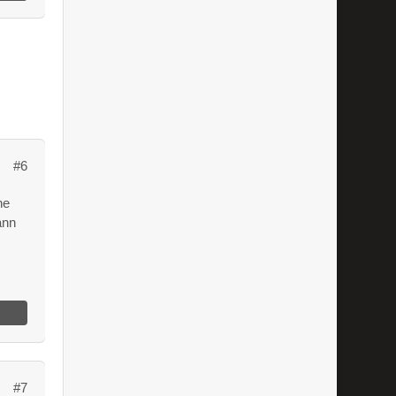
#6
ne
ann
#7