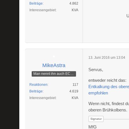
Beiträge
4.862
Interessengebiet
KVA
U
13. Juni 2016 um 13:04
MikeAstra
Servus,
Man nennt ihn auch ECAMike
entweder reicht das:
Reaktionen
117
Entkalkung des ober
Beiträge
4.619
empfohlen
Interessengebiet
KVA
Wenn nicht, findest d
oberen Brühkolbens.
MfG