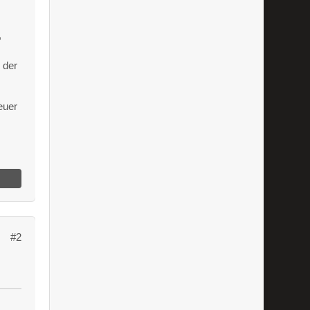
,
 der
euer
#2