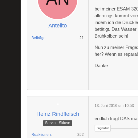
bei meiner ESAM 3200
allerdings kommt vor
indem ich die Druckl
Antelito
betätigt. Das Wasser 
Brühkolben sein!
Beiträge
21
Nun zu meiner Frage:
her? Wenn es reparabe
Danke
13. Juni 2016 um 10:53
Heinz Rindfleisch
endlich fragt DAS mal
Service-Sklave
Reaktionen
252