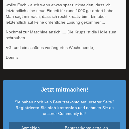
wollte Euch - auch wenn etwas spät rückmelden, dass ich
letztendlich eine neue Einheit für rund 100€ ge-ordert habe.
Man sagt mir nach, dass ich recht kreativ bin - bin aber
letztendlich auf keine ordentliche Lösung gekommen...
Nochmal zur Maschine ansich .... Die Krups ist die Hölle zum
schrauben.
VG. und ein schönes verlängertes Wochenende,
Dennis
Jetzt mitmachen!
Sie haben noch kein Benutzerkonto auf unserer Seite?
Registrieren Sie sich kostenlos
und nehmen Sie an
unserer Community teil!
Anmelden
Benutzerkonto erstellen