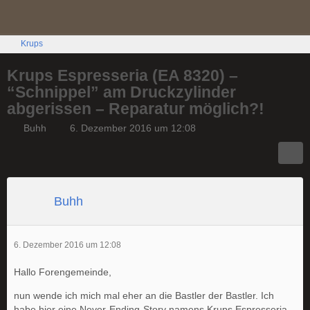
Krups
Krups Espresseria (EA 8320) –
“Schnippel” am Druckzylinder
abgerissen – Reparatur möglich?!
Buhh
6. Dezember 2016 um 12:08
Buhh
6. Dezember 2016 um 12:08
Hallo Forengemeinde,
nun wende ich mich mal eher an die Bastler der Bastler. Ich
habe hier eine Never-Ending-Story namens Krups Espresseria