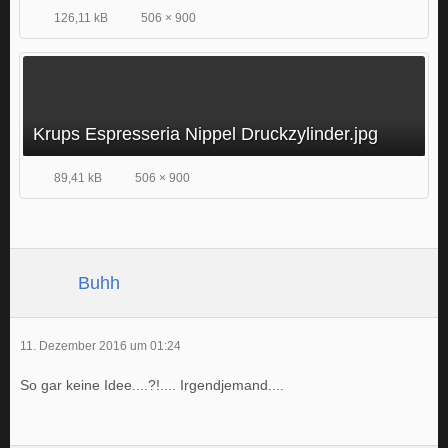
126,11 kB
506 × 900
Krups Espresseria Nippel Druckzylinder.jpg
89,41 kB
506 × 900
Buhh
11. Dezember 2016 um 01:24
So gar keine Idee....?!.... Irgendjemand....