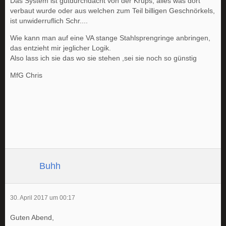
Das System ist gutdurchdacht von der Krups, alles was dort
verbaut wurde oder aus welchen zum Teil billigen Geschnörkels,
ist unwiderruflich Schr....
Wie kann man auf eine VA stange Stahlsprengringe anbringen,
das entzieht mir jeglicher Logik.
Also lass ich sie das wo sie stehen ,sei sie noch so günstig
MfG Chris
Buhh
30. April 2017 um 00:17
Guten Abend,