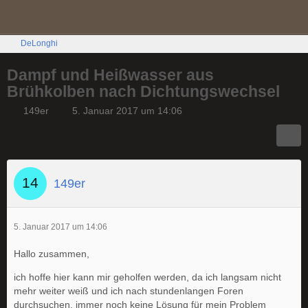
DeLonghi
Dampf und Heißwasser aus
Brühkolben nach Dichtungswechsel
149er
5. Januar 2017 um 14:06
149er
5. Januar 2017 um 14:06
Hallo zusammen,
ich hoffe hier kann mir geholfen werden, da ich langsam nicht
mehr weiter weiß und ich nach stundenlangen Foren
durchsuchen, immer noch keine Lösung für mein Problem