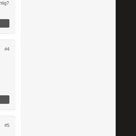
htig?
#4
#5