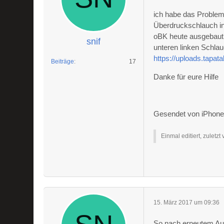
ich habe das Proble
Überdruckschlauch in
oBK heute ausgebaut
snif
unteren linken Schlau
https://uploads.tap
Beiträge
17
Danke für eure Hilfe
Gesendet von iPhone 
Einmal editiert, zuletzt
15. März 2017 um 09:36
So nach erneutem Aus