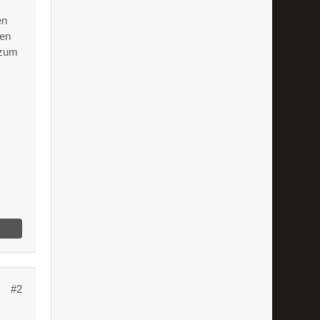
en
den
 zum
#2