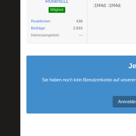
Roland11
:1f44d: :1f44d:
Mitglied
Reaktionen
438
Beiträge
2.833
Interessengebiet
---
Je
Sie haben noch kein Benutzerkonto auf unserer
Anmelde