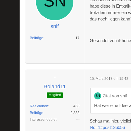
habe diese in Entkal
trotzdem immer ein 
das noch liegen kann
snif
Beiträge
17
Gesendet von iPhone 
15. März 2017 um 15:42
Roland11
Mitglied
Zitat von snif
Hat wer eine Idee 
Reaktionen
438
Beiträge
2.833
Interessengebiet
---
Schau mal hier, viellei
No=1#post136056