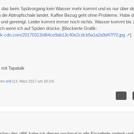
m das beim Spülvorgang kein Wasser mehr kommt und es nur über d
 die Abtropfschale landet. Kaffee Bezug geht ohne Probleme. Habe 
 und gereinigt. Leider kommt immer noch nichts. Wasser kommt bis
ch wenn ich auf Spülen drücke. [Blockierte Grafik:
atalk-cdn.com/20170313/d64ce9ab13c40e2cdcb5a1a2a9d47f70.jpg
]
mit Tapatalk
 von
snif
(
13. März 2017 um 20:24
)
bau des oBK habe ich diesen nochmal in alle Einzelteile zerlegt und