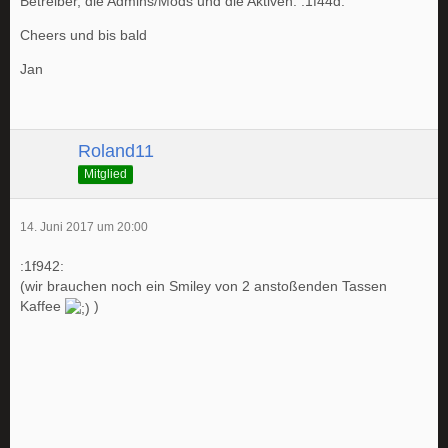
Betreiber, die Admins/Mods und die Aktiven. :1f44d:
Cheers und bis bald
Jan
Roland11
Mitglied
14. Juni 2017 um 20:00
:1f942:
(wir brauchen noch ein Smiley von 2 anstoßenden Tassen
Kaffee
)