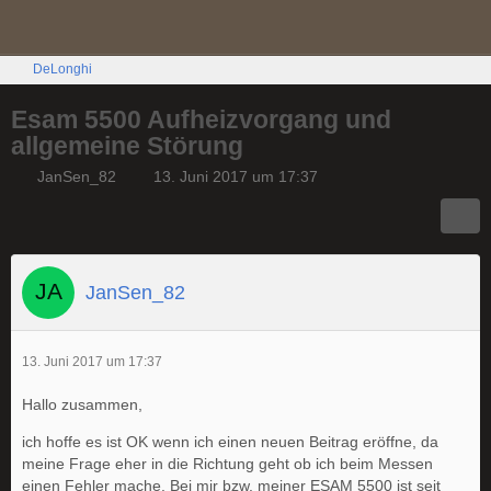
DeLonghi
Esam 5500 Aufheizvorgang und
allgemeine Störung
JanSen_82
13. Juni 2017 um 17:37
JanSen_82
13. Juni 2017 um 17:37
Hallo zusammen,
ich hoffe es ist OK wenn ich einen neuen Beitrag eröffne, da
meine Frage eher in die Richtung geht ob ich beim Messen
einen Fehler mache. Bei mir bzw. meiner ESAM 5500 ist seit