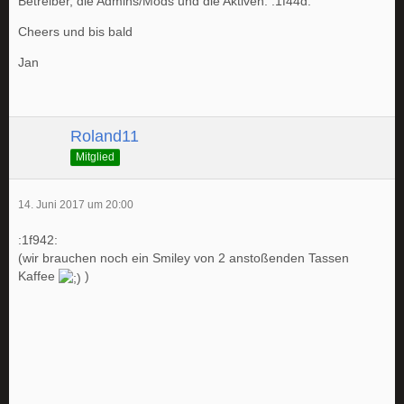
Betreiber, die Admins/Mods und die Aktiven. :1f44d:
Cheers und bis bald
Jan
Roland11
Mitglied
14. Juni 2017 um 20:00
:1f942:
(wir brauchen noch ein Smiley von 2 anstoßenden Tassen
Kaffee
)