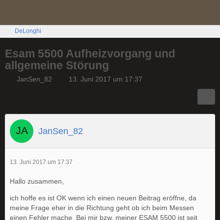
DeLonghi
Esam 5500 Aufheizvorgang und
allgemeine Störung
JanSen_82
13. Juni 2017 um 17:37
JanSen_82
13. Juni 2017 um 17:37
Hallo zusammen,
ich hoffe es ist OK wenn ich einen neuen Beitrag eröffne, da
meine Frage eher in die Richtung geht ob ich beim Messen
einen Fehler mache. Bei mir bzw. meiner ESAM 5500 ist seit