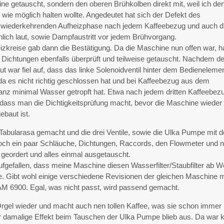
ne getauscht, sondern den oberen Brühkolben direkt mit, weil ich de
wie möglich halten wollte. Angedeutet hat sich der Defekt des
r wiederkehrenden Aufheizphase nach jedem Kaffeebezug und auch d
ch laut, sowie Dampfaustritt vor jedem Brühvorgang.
zkreise gab dann die Bestätigung. Da die Maschine nun offen war, 
d Dichtungen ebenfalls überprüft und teilweise getauscht. Nachdem de
 war fiel auf, dass das linke Solenoidventil hinter dem Bedieneleme
 da es nicht richtig geschlossen hat und bei Kaffeebezug aus dem
nz minimal Wasser getropft hat. Etwa nach jedem dritten Kaffeebez
, dass man die Dichtigkeitsprüfung macht, bevor die Maschine wieder
baut ist.
 Tabularasa gemacht und die drei Ventile, sowie die Ulka Pumpe mit 
ch ein paar Schläuche, Dichtungen, Raccords, den Flowmeter und 
s geordert und alles einmal ausgetauscht.
ufgefallen, dass meine Maschine diesen Wasserfilter/Staubfilter ab W
te. Gibt wohl einige verschiedene Revisionen der gleichen Maschine m
M 6900. Egal, was nicht passt, wird passend gemacht.
-Orgel wieder und macht auch nen tollen Kaffee, was sie schon immer
r damalige Effekt beim Tauschen der Ulka Pumpe blieb aus. Da war k