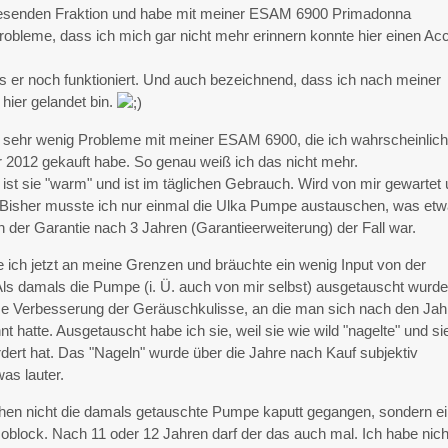
 lesenden Fraktion und habe mit meiner ESAM 6900 Primadonna
robleme, dass ich mich gar nicht mehr erinnern konnte hier einen Ac
s er noch funktioniert. Und auch bezeichnend, dass ich nach meiner
hier gelandet bin.
 sehr wenig Probleme mit meiner ESAM 6900, die ich wahrscheinlic
 2012 gekauft habe. So genau weiß ich das nicht mehr.
e ist sie "warm" und ist im täglichen Gebrauch. Wird von mir gewartet
. Bisher musste ich nur einmal die Ulka Pumpe austauschen, was et
 der Garantie nach 3 Jahren (Garantieerweiterung) der Fall war.
ch jetzt an meine Grenzen und bräuchte ein wenig Input von der
Als damals die Pumpe (i. Ü. auch von mir selbst) ausgetauscht wurde
e Verbesserung der Geräuschkulisse, an die man sich nach den Jah
 hatte. Ausgetauscht habe ich sie, weil sie wie wild "nagelte" und si
dert hat. Das "Nageln" wurde über die Jahre nach Kauf subjektiv
as lauter.
hen nicht die damals getauschte Pumpe kaputt gegangen, sondern e
block. Nach 11 oder 12 Jahren darf der das auch mal. Ich habe nich