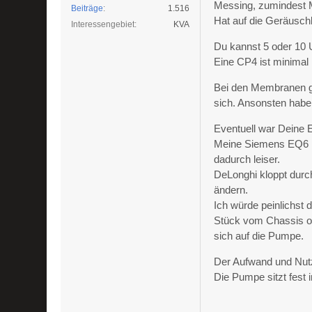
Messing, zumindest M
Beiträge
1.516
Hat auf die Geräuschk
Interessengebiet
KVA
Du kannst 5 oder 10 
Eine CP4 ist minimal l
Bei den Membranen gi
sich. Ansonsten haben
Eventuell war Deine E
Meine Siemens EQ6 hat
dadurch leiser.
DeLonghi kloppt durch
ändern.
Ich würde peinlichst 
Stück vom Chassis o
sich auf die Pumpe.
Der Aufwand und Nutz
Die Pumpe sitzt fest