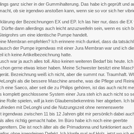
dings ganz sicher in der Gummihalterung. Das habe ich geprüft und 
macht, ob sie irgendwo anstoßen kann, wenn sie so vor sich her vibrie
rklärung der Bezeichnungen EX und EP. Ich las hier nur, dass die EX
 Dürfte dann allerdings auch leicht anzuzweifeln sein, wenn es sich b
Steigrohrs um eine identische Pumpe handelt.
eine Membran empfehlen? Ich erinnere mich dunkel, dass da tatsächl
ausch der Pumpe irgendwas mit einer Jura Membran war und ich die
eil ich keine Artikelbezeichnung hatte.
sch war ja auch alles toll. Also keinen weiteren Bedarf bis heute. Ich
chon gerne etwas leiser haben. Meine Schwester besitzt eine Masc
rät. Bezeichnung weiß ich nicht, aber die summt nur. Traumhaft. W
 DeLonghi als die bessere Maschine ansehe, was die Pflege und Rein
ich eine Saeco, aber seit die zu Philips gehören, ist das auch nicht m
s komplett geschlossene System einer Jura steh ich auch nicht so se
ne Rolle spielen, will ja kein Glaubensbekenntnis hier abgeben. Ich b
zufrieden mit DeLonghi und die Nutzungszeit ohne nennenswerte
t irgendwas zwischen 11 bis 12 Jahren gibt mir persönlich dabei auc
s alles richtig gemacht habe. Im Büro habe ich noch eine geerbte
ereltern. Die ist noch älter als die Primadonna und funktioniert auch
llos ohne irgendeinen Defekt. Ich klopfe mal auf Holz, jetzt wo ich e