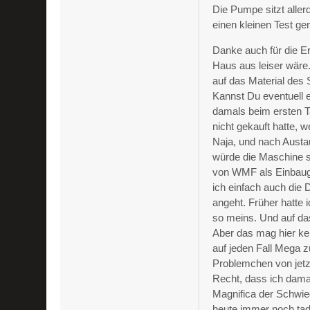
Die Pumpe sitzt aller
einen kleinen Test ge
Danke auch für die E
Haus aus leiser wäre.
auf das Material des 
Kannst Du eventuell 
damals beim ersten T
nicht gekauft hatte, w
Naja, und nach Austau
würde die Maschine s
von WMF als Einbauge
ich einfach auch die
angeht. Früher hatte 
so meins. Und auf da
Aber das mag hier kei
auf jeden Fall Mega 
Problemchen von jetz
Recht, dass ich damal
Magnifica der Schwieg
heute immer noch tade