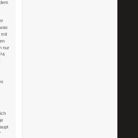
h dem
er
twas
 mit
len
h nur
CP4
e
es
ich
je
haupt
"