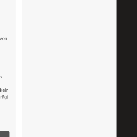
 von
.
ts
 kein
rägt