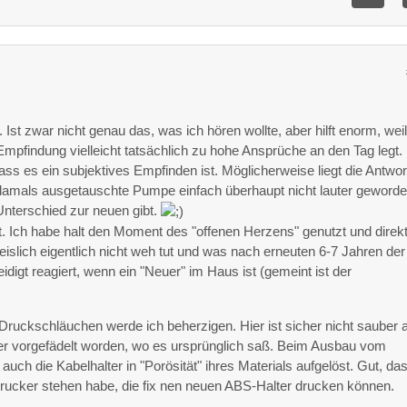
2
 Ist zwar nicht genau das, was ich hören wollte, aber hilft enorm, wei
 Empfindung vielleicht tatsächlich zu hohe Ansprüche an den Tag legt.
dass es ein subjektives Empfinden ist. Möglicherweise liegt die Antwor
 damals ausgetauschte Pumpe einfach überhaupt nicht lauter geworde
Unterschied zur neuen gibt.
ht. Ich habe halt den Moment des "offenen Herzens" genutzt und direk
islich eigentlich nicht weh tut und was nach erneuten 6-7 Jahren der
eidigt reagiert, wenn ein "Neuer" im Haus ist (gemeint ist der
ruckschläuchen werde ich beherzigen. Hier ist sicher nicht sauber a
oder vorgefädelt worden, wo es ursprünglich saß. Beim Ausbau vom
auch die Kabelhalter in "Porösität" ihres Materials aufgelöst. Gut, da
Drucker stehen habe, die fix nen neuen ABS-Halter drucken können.