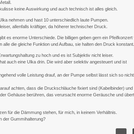
etall.
ulisse keine Auswirkung und auch technisch ist alles gleich.
Ulka nehmen und hast 10 unterschiedlich laute Pumpen.
eiser, allenfalls kräftiger, da höherer technischer Druck.
bt es enorme Unterschiede. Die billigen geben gern ein Pfeifkonzert
 alle die gleiche Funktion und Aufbau, sie halten den Druck konstant
rwartungshaltung zu hoch und es ist Subjektiv nicht leiser.
 auch eine Ulka drin. Die wird aber selektiv angesteuert und ist
gehend volle Leistung drauf, an der Pumpe selbst lässt sich so nich
darauf achten, dass die Druckschläuche fixiert sind (Kabelbinder) und
der Gehäuse berühren, das verursacht enorme Geräusche und übert
en für die Dämmung stehen, für mich, in keinem Verhältnis.
 in der Gummihalterung?