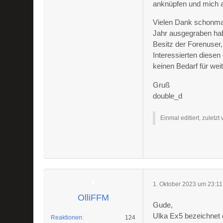
anknüpfen und mich a
Vielen Dank schonmal
Jahr ausgegraben hab
Besitz der Forenuser,
Interessierten diesen
keinen Bedarf für we
Gruß
double_d
Einmal editiert, zuletzt
1. Oktober 2023 um 23:11
OlliFFM
Gude,
Ulka Ex5 bezeichnet 
Reaktionen
124