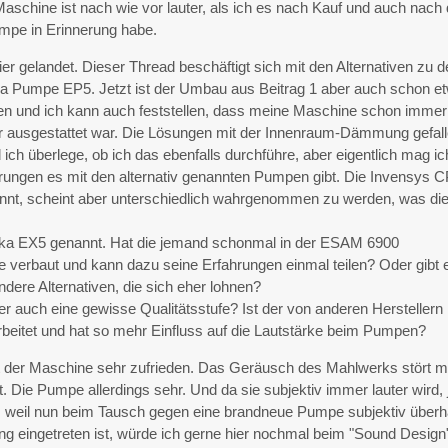
Maschine ist nach wie vor lauter, als ich es nach Kauf und auch nac
mpe in Erinnerung habe.
ier gelandet. Dieser Thread beschäftigt sich mit den Alternativen zu d
lka Pumpe EP5. Jetzt ist der Umbau aus Beitrag 1 aber auch schon e
n und ich kann auch feststellen, dass meine Maschine schon immer
 ausgestattet war. Die Lösungen mit der Innenraum-Dämmung gefal
 ich überlege, ob ich das ebenfalls durchführe, aber eigentlich mag ic
rungen es mit den alternativ genannten Pumpen gibt. Die Invensys 
nannt, scheint aber unterschiedlich wahrgenommen zu werden, was di
lka EX5 genannt. Hat die jemand schonmal in der ESAM 6900
 verbaut und kann dazu seine Erfahrungen einmal teilen? Oder gibt 
ndere Alternativen, die sich eher lohnen?
r auch eine gewisse Qualitätsstufe? Ist der von anderen Herstellern
arbeitet und hat so mehr Einfluss auf die Lautstärke beim Pumpen?
it der Maschine sehr zufrieden. Das Geräusch des Mahlwerks stört m
t. Die Pumpe allerdings sehr. Und da sie subjektiv immer lauter wird, 
ch, weil nun beim Tausch gegen eine brandneue Pumpe subjektiv über
ng eingetreten ist, würde ich gerne hier nochmal beim "Sound Design