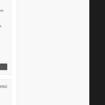
nem
s
#562