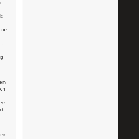
n
ie
habe
r
nt
ug
dem
nen
erk
it
ein