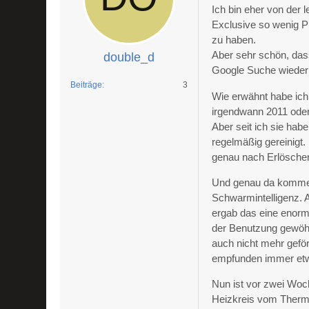
Ich bin eher von der
Exclusive so wenig P
zu haben.
Aber sehr schön, das
double_d
Google Suche wieder 
Beiträge
3
Wie erwähnt habe ich
irgendwann 2011 oder
Aber seit ich sie hab
regelmäßig gereinigt
genau nach Erlöschen
Und genau da komme i
Schwarmintelligenz. 
ergab das eine enorm
der Benutzung gewöhnt
auch nicht mehr geför
empfunden immer etw
Nun ist vor zwei Woc
Heizkreis vom Thermo