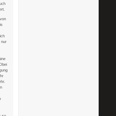
auch
rt.
 von
is
ich
 nur
hine
Obei
igung
ehr
hr.
in
h
s so