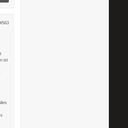
#563
l
t
n ist
t
lles
ss