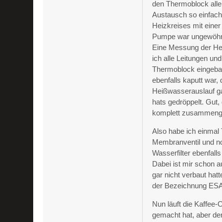
den Thermoblock allei
Austausch so einfach 
Heizkreises mit eine
Pumpe war ungewöhnli
Eine Messung der Hei
ich alle Leitungen un
Thermoblock eingebaut
ebenfalls kaputt war,
Heißwasserauslauf ga
hats gedröppelt. Gut
komplett zusammenge
Also habe ich einmal
Membranventil und no
Wasserfilter ebenfall
Dabei ist mir schon a
gar nicht verbaut hat
der Bezeichnung ESA
Nun läuft die Kaffee
gemacht hat, aber de