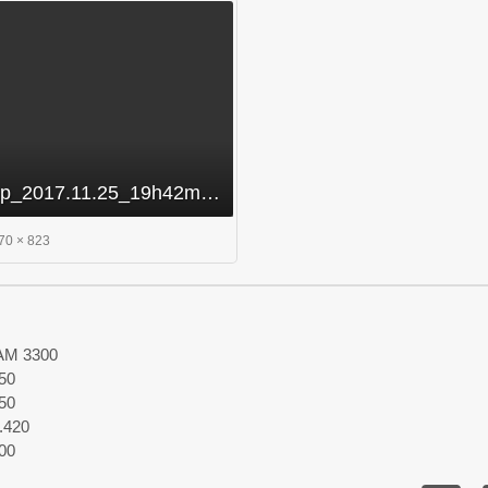
Ashampoo_Snap_2017.11.25_19h42m05s_005_.jpg
70 × 823
SAM 3300
50
50
.420
00