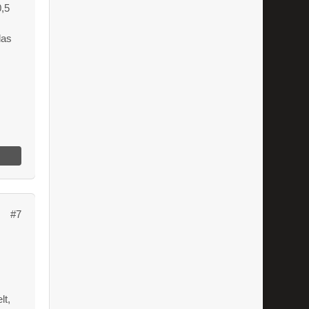
0,5
das
#7
lt,