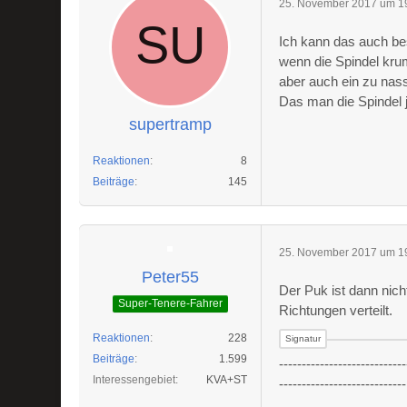
25. November 2017 um 1
Ich kann das auch be
wenn die Spindel kru
aber auch ein zu nass
Das man die Spindel 
supertramp
Reaktionen
8
Beiträge
145
25. November 2017 um 1
Peter55
Der Puk ist dann nich
Super-Tenere-Fahrer
Richtungen verteilt.
Reaktionen
228
Beiträge
1.599
----------------------------
Interessengebiet
KVA+ST
----------------------------