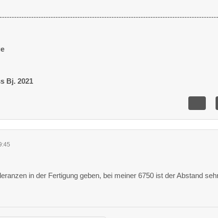
-----------------------------------------------------------------------------------------
ge
ss
Bj. 2021
9:45
leranzen in der Fertigung geben, bei meiner 6750 ist der Abstand seh