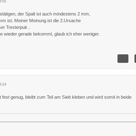
9:05
stätigen, der Spalt ist auch mindestens 2 mm,
mm ist. Meiner Meinung ist die 2.Ursache
er Tresterpuk .
je wieder gerade bekommt, glaub ich eher weniger.
9:24
t fest genug, bleibt zum Teil am Sieb kleben und wird somit in beide
-----------------------------------------------------------------------------------------