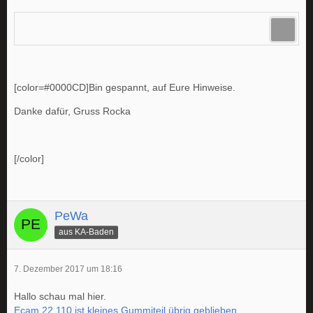
[color=#0000CD]Bin gespannt, auf Eure Hinweise.
Danke dafür, Gruss Rocka
[/color]
PeWa
aus KA-Baden
7. Dezember 2017 um 18:16
Hallo schau mal hier.
Ecam 22.110 ist kleines Gummiteil übrig geblieben