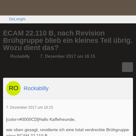
DeLonghi
ECAM 22.110 B, nach Revision
Brühgruppe blieb ein kleines Teil übrig.
Wozu dient das?
Rockabilly
7. Dezember 2017 um 16:15
Rockabilly
7. Dezember 2017 um 16:15
[color=#0000CD]Hallo Kaffefreunde,
wie oben gesagt, revidierte ich eine total verdreckte Brühgruppe
einer ECAM 22.110 B.