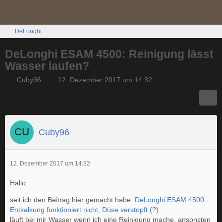
DeLonghi
DeLonghi ESAM 4500: Reinigung lässt
Wasser laufen?
Cuby96
12. Dezember 2017 um 14:32
Cuby96
12. Dezember 2017 um 14:32
Hallo,
seit ich den Beitrag hier gemacht habe:
DeLonghi ESAM 4500:
Entkalkung funktioniert nicht, Düse verstopft (?)
läuft bei mir Wasser wenn ich eine Reinigung mache, ansonsten