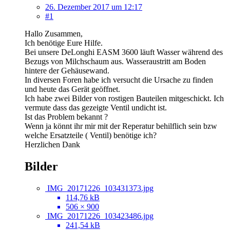
26. Dezember 2017 um 12:17
#1
Hallo Zusammen,
Ich benötige Eure Hilfe.
Bei unsere DeLonghi EASM 3600 läuft Wasser während des
Bezugs von Milchschaum aus. Wasseraustritt am Boden
hintere der Gehäusewand.
In diversen Foren habe ich versucht die Ursache zu finden
und heute das Gerät geöffnet.
Ich habe zwei Bilder von rostigen Bauteilen mitgeschickt. Ich
vermute dass das gezeigte Ventil undicht ist.
Ist das Problem bekannt ?
Wenn ja könnt ihr mir mit der Reperatur behilflich sein bzw
welche Ersatzteile ( Ventil) benötige ich?
Herzlichen Dank
Bilder
IMG_20171226_103431373.jpg
114,76 kB
506 × 900
IMG_20171226_103423486.jpg
241,54 kB