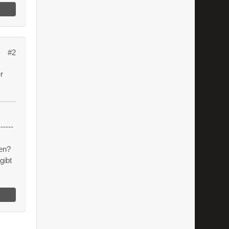
#2
r
------
en?
gibt