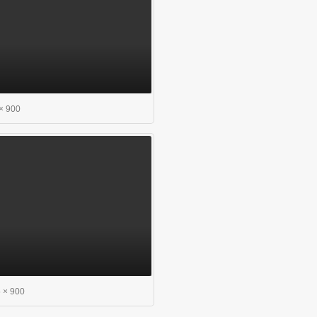
× 900
 × 900