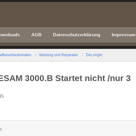
ownloads
AGB
Datenschutzerklärung
Impressum
affeevollautomaten
Wartung und Reparatur
DeLonghi
SAM 3000.B Startet nicht /nur 3
45
45