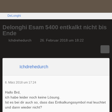
DeLonghi
Delonghi Esam 5400 entkalkt nicht bis
Ende
Ichdrehedurch
26. Februar 2018 um 18:22
Ichdrehedurch
6. März 2018 um 17:24
Hallo Brd,
ich habe leider noch keine Lösung.
Ist es bei dir auch so, dass das Entkalkungssymbol mal leuchtet
und dann wieder nicht?