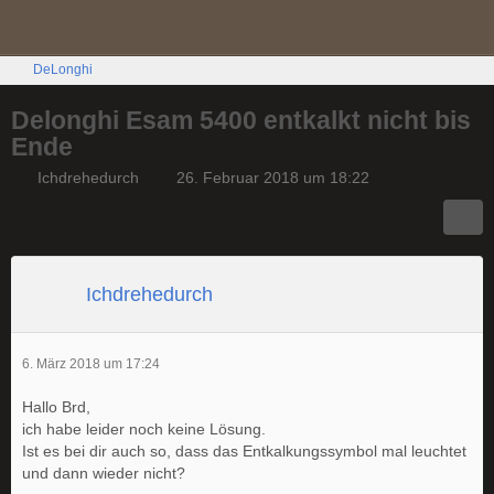
DeLonghi
Delonghi Esam 5400 entkalkt nicht bis
Ende
Ichdrehedurch
26. Februar 2018 um 18:22
Ichdrehedurch
6. März 2018 um 17:24
Hallo Brd,
ich habe leider noch keine Lösung.
Ist es bei dir auch so, dass das Entkalkungssymbol mal leuchtet
und dann wieder nicht?