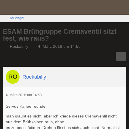
DeLonghi
ESAM Brühgruppe Cremaventil sitzt
fest, wie raus?
Rockabilly
4. März 2018 um 14:58
Rockabilly
4. März 2018 um 14:58
Servus Kaffeefreunde,
man glaubt es nicht, aber ich kriege dieses Cremaventil nicht
aus dem Brühkolben raus, ohne
es zu beschädigen. Drehen lässt es sich auch nicht. Normal ist