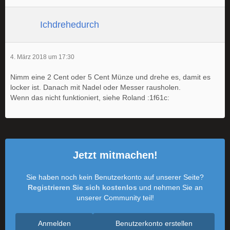
Ichdrehedurch
4. März 2018 um 17:30
Nimm eine 2 Cent oder 5 Cent Münze und drehe es, damit es
locker ist. Danach mit Nadel oder Messer rausholen.
Wenn das nicht funktioniert, siehe Roland :1f61c:
Jetzt mitmachen!
Sie haben noch kein Benutzerkonto auf unserer Seite?
Registrieren Sie sich kostenlos
und nehmen Sie an
unserer Community teil!
Anmelden
Benutzerkonto erstellen