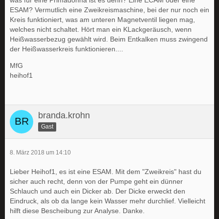
was für eine Primadonna ist es denn? Eine ECAM oder eine
ESAM? Vermutlich eine Zweikreismaschine, bei der nur noch ein
Kreis funktioniert, was am unteren Magnetventil liegen mag,
welches nicht schaltet. Hört man ein KLackgeräusch, wenn
Heißwasserbezug gewählt wird. Beim Entkalken muss zwingend
der Heißwasserkreis funktionieren....
MfG
heihof1
branda.krohn
Gast
8. März 2018 um 14:10
Lieber Heihof1, es ist eine ESAM. Mit dem "Zweikreis" hast du
sicher auch recht, denn von der Pumpe geht ein dünner
Schlauch und auch ein Dicker ab. Der Dicke erweckt den
Eindruck, als ob da lange kein Wasser mehr durchlief. Vielleicht
hilft diese Bescheibung zur Analyse. Danke.