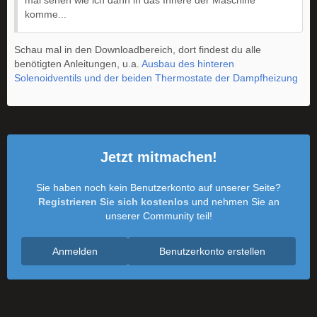
mal sehen wie ich dann in das Innere der Maschine
komme...
Schau mal in den Downloadbereich, dort findest du alle
benötigten Anleitungen, u.a.
Ausbau des hinteren
Solenoidventils und der beiden Thermostate der Dampfheizung
Jetzt mitmachen!
Sie haben noch kein Benutzerkonto auf unserer Seite?
Registrieren Sie sich kostenlos
und nehmen Sie an
unserer Community teil!
Anmelden
Benutzerkonto erstellen