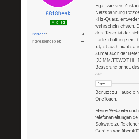
Egal, wie sein Zusta
Netzspannung trotzdem
8818freak
kHz-Quarz, entweder 
Mitglied
wahrscheinlichsten. D
drin. Teuer ist der ni
Beiträge
4
Ladeschaltung sein, 
Interessengebiet
---
ist, ist auch nicht se
Zumal auch der Befeh
[JJ,MM,TT,WOT,HH,MM,
Besserung bringt, d
aus.
Benutzt zu Hause ein
OneTouch.
Meine Webseite und 
telefonanleitungen.d
Software zu Telefone
Geräten von über 400 