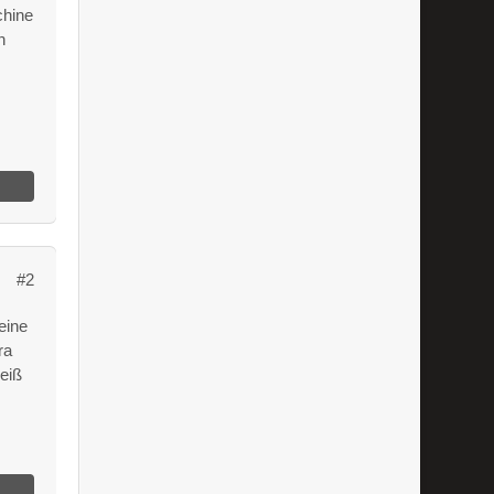
chine
n
#2
eine
ra
weiß