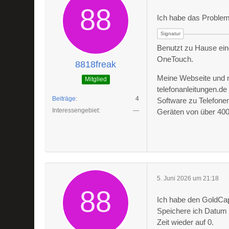
Ich habe das Problem
Benutzt zu Hause ein
OneTouch.
8818freak
Meine Webseite und 
Mitglied
telefonanleitungen.d
Beiträge
4
Software zu Telefone
Interessengebiet
---
Geräten von über 400 
5. Juni 2026 um 21:18
Ich habe den GoldCap
Speichere ich Datum u
Zeit wieder auf 0.