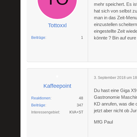
mehr speichert. Es i
hat sich von selbst z
man in das Zeit-Menue 
einzustellen scheite
Tottoxxl
eingestellte Zeit wied
könnte ? Bin auf eur
Beiträge
1
3. September 2018 um 18
Kaffeepoint
Du hast eine Giga X9
Gastronomie Maschine
Reaktionen
48
KD anrufen, was die d
Beiträge
347
jetzt aber nicht ob J
Interessengebiet
KVA+ST
MfG Paul