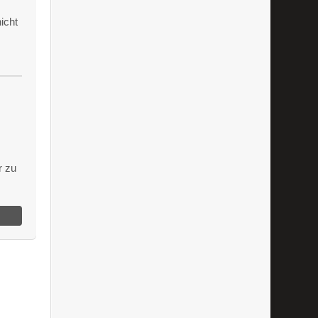
icht
m
r zu