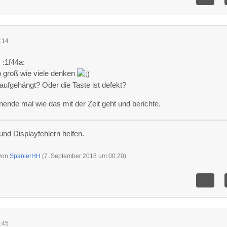
:14
c :1f44a:
so groß wie viele denken
h aufgehängt? Oder die Taste ist defekt?
nde mal wie das mit der Zeit geht und berichte.
und Displayfehlern helfen.
 von
SpanierHH
(
7. September 2018 um 00:20
)
:45