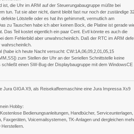
nd ist, die Uhr im ARM auf der Steuerungabaugruppe müßte bei
 tun. Tut sie aber nicht, damit bleibt fast nur noch der zuständige 3
defekte Lötstelle oder es hat ihn gehimmelt, vermutlich am
as zu Tauschen habe ich aber keinen Bock, die Platine ist gerade wi
cht. Das Teil kostet eigentlich ein paar Cent. Evtl könnte es auch die
bei dem Fehlerbild aber unwahrscheinlich. Daß der RTC im ARM defe
hr wahrscheinlich.
l (habe ich heute Nacht versucht: CW:1A,06,09,2,01,05,15
SS]) zum Stellen der Uhr an der Seriellen Schnittstelle keine
as schließt einen SW-Bug der Displaybaugruppe mit dem WindowsCE 
e Jura GIGA X9, als Reisekaffeemaschine eine Jura Impressa Xs9
mein Hobby:
e Kostenlose Bedienungsanleitungen, Handbücher, Serviceunterlagen,
n, Faxgeräten, Voicemailsystemen, TK-Anlagen und dergleichen meh
Herstellern.