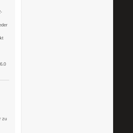
2-
eder
kt
6.0
r zu