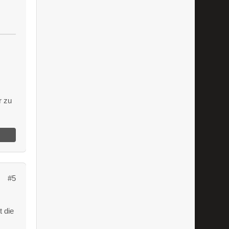
r zu
#5
t die