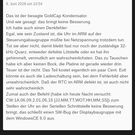
9. Juni 2026 um 10:54
Das ist der besagte GoldCap Kondensator.
Und wie gesagt: das bringt keine Besserung.
Ich hatte auch einen Denkfehler:
Egal, wie sein Zustand ist, die Uhr im ARM auf der
Steuerungabaugruppe müßte bei Netzspannung trotzdem tun.
Tut sie aber nicht, damit bleibt fast nur noch der zuständige 32-
kHz-Quarz, entweder defekte Lötstelle oder es hat ihn
gehimmelt, vermutlich am wahrscheinlichsten. Das zu Tauschen
habe ich aber keinen Bock, die Platine ist gerade wieder drin.
Teuer ist der nicht. Das Teil kostet eigentlich ein paar Cent. Evtl
könnte es auch die Ladeschaltung sein, bei dem Fehlerbild aber
unwahrscheinlich. Daß der RTC im ARM defekt ist, ist auch nicht
sehr wahrscheinlich.
Zumal auch der Befehl (habe ich heute Nacht versucht:
CW:1A,06,09,2,01,05,15 [JJ,MM,TT,WOT,HH,MM,SS]) zum
Stellen der Uhr an der Seriellen Schnittstelle keine Besserung
bringt, das schließt einen SW-Bug der Displaybaugruppe mit
dem WindowsCE 6.0 aus.