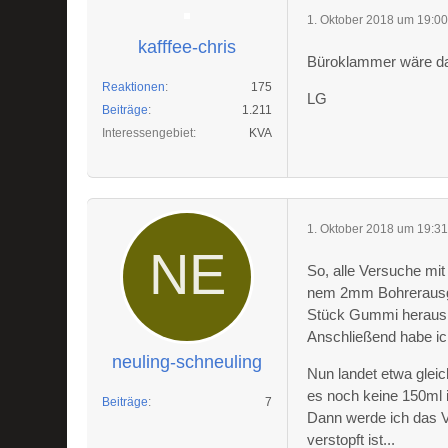
1. Oktober 2018 um 19:0
kafffee-chris
Büroklammer wäre da
Reaktionen
175
LG
Beiträge
1.211
Interessengebiet
KVA
1. Oktober 2018 um 19:3
So, alle Versuche mit
nem 2mm Bohrerausge
Stück Gummi heraus
Anschließend habe ic
neuling-schneuling
Nun landet etwa glei
es noch keine 150ml 
Beiträge
7
Dann werde ich das 
verstopft ist...