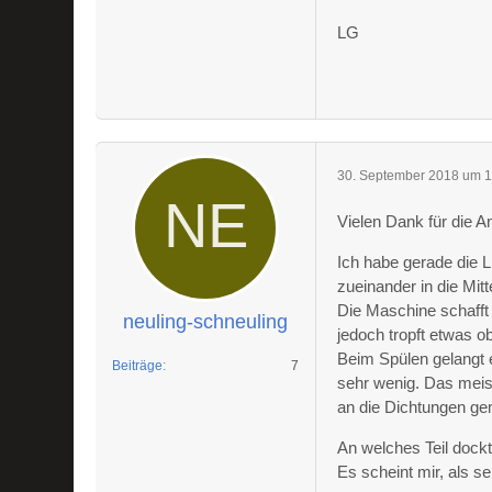
LG
30. September 2018 um 1
Vielen Dank für die A
Ich habe gerade die L
zueinander in die Mitt
Die Maschine schafft
neuling-schneuling
jedoch tropft etwas o
Beim Spülen gelangt 
Beiträge
7
sehr wenig. Das meist
an die Dichtungen g
An welches Teil dock
Es scheint mir, als sei