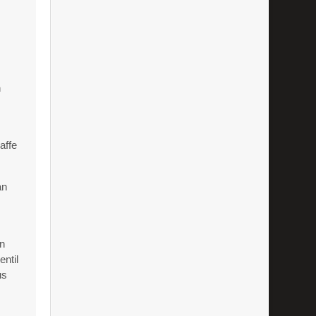
n
affe
an
en
ntil
us