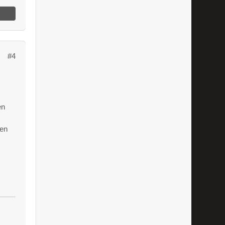
#4
en
ben