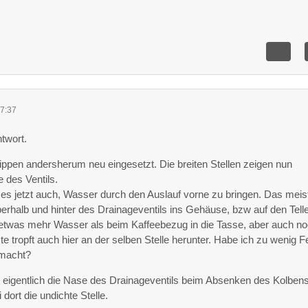
7:37
ntwort.
ippen andersherum neu eingesetzt. Die breiten Stellen zeigen nun
e des Ventils.
 es jetzt auch, Wasser durch den Auslauf vorne zu bringen. Das meis
berhalb und hinter des Drainageventils ins Gehäuse, bzw auf den Telle
etwas mehr Wasser als beim Kaffeebezug in die Tasse, aber auch n
e tropft auch hier an der selben Stelle herunter. Habe ich zu wenig Fe
emacht?
t eigentlich die Nase des Drainageventils beim Absenken des Kolben
 dort die undichte Stelle.