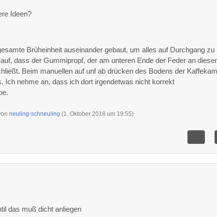
ere Ideen?
gesamte Brüheinheit auseinander gebaut, um alles auf Durchgang zu
mir auf, dass der Gummipropf, der am unteren Ende der Feder an dies
 schließt. Beim manuellen auf unf ab drücken des Bodens der Kaffek
aus. Ich nehme an, dass ich dort irgendetwas nicht korrekt
be.
 von
neuling-schneuling
(
1. Oktober 2018 um 19:55
)
8
til das muß dicht anliegen