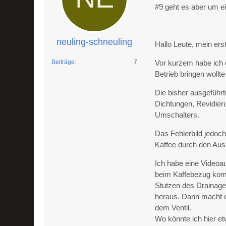
#9 geht es aber um e
neuling-schneuling
Hallo Leute, mein ers
Beiträge
7
Vor kurzem habe ich e
Betrieb bringen wollte
Die bisher ausgeführ
Dichtungen, Revidier
Umschalters.
Das Fehlerbild jedoch
Kaffee durch den Ausl
Ich habe eine Video
beim Kaffebezug komm
Stutzen des Drainage
heraus. Dann macht es
dem Ventil.
Wo könnte ich hier e