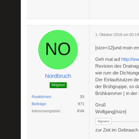
1. Oktober 2018 um 00:1
[size=12]und moin ers
Geh mal auf
http://w
Revision des Drainag
wie rum die Dichtung
Nordbruch
Der Einlaufstutzen d
Mitglied
der Brühgruppe, so 
Brühkammer ( in der 
Reaktionen
55
Beiträge
971
Gruß
Interessengebiet
KVA
Wolfgang[/size]
zur Zeit im Gebrauch 