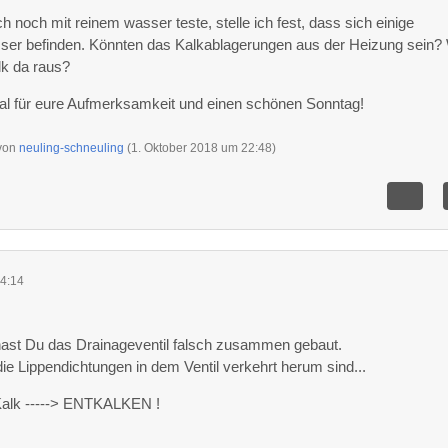
noch mit reinem wasser teste, stelle ich fest, dass sich einige
er befinden. Könnten das Kalkablagerungen aus der Heizung sein?
k da raus?
l für eure Aufmerksamkeit und einen schönen Sonntag!
 von
neuling-schneuling
(
1. Oktober 2018 um 22:48
)
4:14
hast Du das Drainageventil falsch zusammen gebaut.
 die Lippendichtungen in dem Ventil verkehrt herum sind...
alk -----> ENTKALKEN !