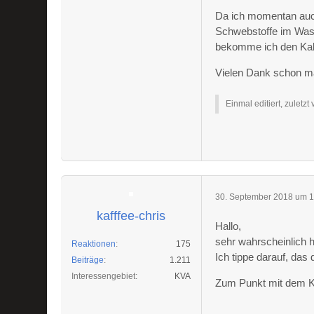
Da ich momentan auch 
Schwebstoffe im Wass
bekomme ich den Kal
Vielen Dank schon ma
Einmal editiert, zuletzt
30. September 2018 um 1
kafffee-chris
Hallo,
sehr wahrscheinlich 
Reaktionen
175
Ich tippe darauf, das
Beiträge
1.211
Interessengebiet
KVA
Zum Punkt mit dem K