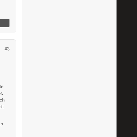
#3
te
r.
och
tt
s?