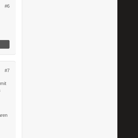
#6
#7
 mit
s
aren