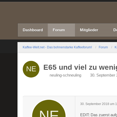
Dashboard
Forum
Mitglieder
D
Kaffee-Welt.net - Das bohnenstarke Kaffeeforum!
Forum
K
E65 und viel zu wen
neuling-schneuling
30. September 
30. September 2018 um 1
EDIT: Das zuerst auf