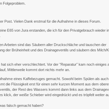
in Folgeproblem.
ter Post. Vielen Dank erstmal für die Aufnahme in dieses Forum.
ine E65 von Jura erstanden, die ich für den Privatgebrauch wieder i
.
ten Arbeten sind das Säubern aller Druckschläche und tauschen der
ung der Brüheinheit und des Drainageventils und säubern des Milch/K
 hat sich eher verschlechtert. Vor der "Reparatur" kam noch einiges 
auf, Mittlerweile kommt dort nichts mehr an.
aufnahme eines Kaffebezuges gemacht. Sowohl beim Spülen als auch
t die Flüssigkeit erst für einen sehr kurzen Moment aus dem ober
ventils, der Rest des Wassers kommt dann links aus dem Drainageve
 klick, der weiße Schieber wird eingedrückt und es tröpfelt weiter a
twas falsch gemacht haben?